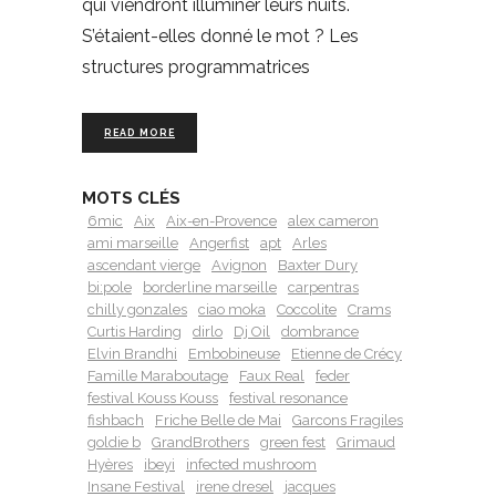
qui viendront illuminer leurs nuits.
S’étaient-elles donné le mot ? Les
structures programmatrices
READ MORE
MOTS CLÉS
6mic
Aix
Aix-en-Provence
alex cameron
ami marseille
Angerfist
apt
Arles
ascendant vierge
Avignon
Baxter Dury
bi:pole
borderline marseille
carpentras
chilly gonzales
ciao moka
Coccolite
Crams
Curtis Harding
dirlo
Dj Oil
dombrance
Elvin Brandhi
Embobineuse
Etienne de Crécy
Famille Maraboutage
Faux Real
feder
festival Kouss Kouss
festival resonance
fishbach
Friche Belle de Mai
Garcons Fragiles
goldie b
GrandBrothers
green fest
Grimaud
Hyères
ibeyi
infected mushroom
Insane Festival
irene dresel
jacques