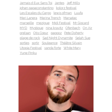
Jamais d Eux Sans Toi
Jantes
Jeff Mills
johan papaconstantino
kolorz festival
Les Escales du Cargo
lewis ofman
Luufa
Mari Lanera
Marina Trench
Marsatac
marseille
mezigue
Midi Festival
Mr Giscard
MYD
Mystique
nina kravitz
Ofenbach
On Air
orelsan
Otis Cœur
papooz
Pete Doherty
plage de rock
Sad Night Dynamite
Selah Sue
sorties
sortir
Souleance
Théâtre Silvain
Utopia Festival
vanda forte
White Mary
Yune Pinku