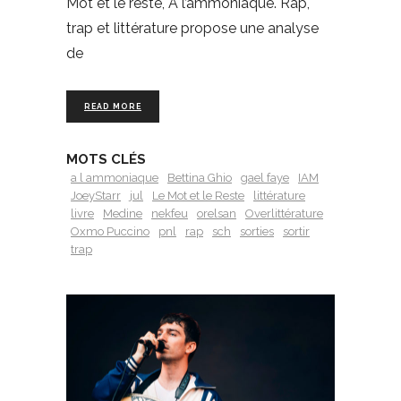
Mot et le reste, À l’ammoniaque. Rap,
trap et littérature propose une analyse
de
READ MORE
MOTS CLÉS
a l ammoniaque
Bettina Ghio
gael faye
IAM
JoeyStarr
jul
Le Mot et le Reste
littérature
livre
Medine
nekfeu
orelsan
Overlittérature
Oxmo Puccino
pnl
rap
sch
sorties
sortir
trap