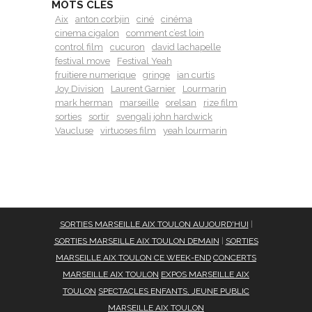
MOTS CLÉS
Aix
anton corbjin
ciné
cinéma
cinema cigalon
comment c’est loin
control film
cucuron
david lachapelle
festival move
Festival Yeah
fruitiere numerique
gringe
ian curtis
Joy Division
Laurent Garnier
Lourmarin
mark herman
marseille
orelsan
rize film
sorties
sortir
svengali john hardwick
Vaucluse
virtuoses film
yeah lourmarin
SORTIES MARSEILLE AIX TOULON AUJOURD'HUI
|
SORTIES MARSEILLE AIX TOULON DEMAIN
|
SORTIES
MARSEILLE AIX TOULON CE WEEK-END
CONCERTS
MARSEILLE AIX TOULON
EXPOS MARSEILLE AIX
TOULON
SPECTACLES ENFANTS, JEUNE PUBLIC
MARSEILLE AIX TOULON