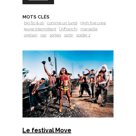
MOTS CLÉS
big flo & oli
comme un lundi
High five crew
jeune intermittent
l’Affranchi
marseille
orelsan
rap
sorties
sortir
spider z
Le festival Move