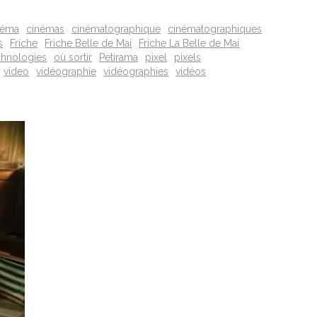
néma
cinémas
cinématographique
cinématographiques
s
Friche
Friche Belle de Mai
Friche La Belle de Mai
chnologies
où sortir
Petirama
pixel
pixels
video
vidéographie
vidéographies
vidéos