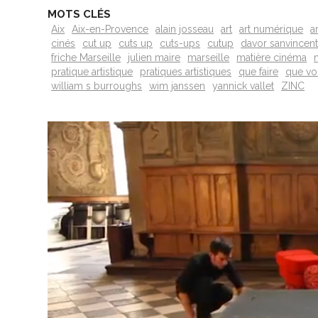
MOTS CLÉS
Aix
Aix-en-Provence
alain josseau
art
art numérique
a
cinés
cut up
cuts up
cuts-ups
cutup
davor sanvincent
friche Marseille
julien maire
marseille
matière cinéma
pratique artistique
pratiques artistiques
que faire
que vo
william s burroughs
wim janssen
yannick vallet
ZINC