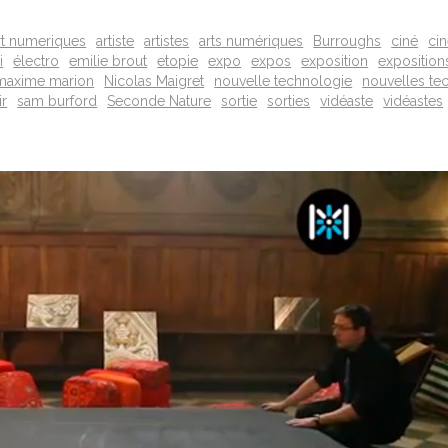
rt numeriques
artiste
artistes
arts numériques
Burroughs
ciné
ci
i
électro
emilie brout
etopie
expo
expos
exposition
exposition
maxime marion
Nicolas Maigret
nouvelle technologie
nouvelles te
ir
sam burford
Seconde Nature
sortie
sorties
vidéaste
vidéastes