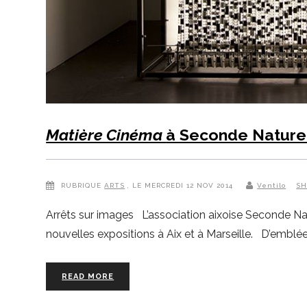
Matière Cinéma
à Seconde Nature 
RUBRIQUE
ARTS
, LE MERCREDI 12 NOV 2014
Ventilo
SH
Arrêts sur images L’association aixoise Seconde Nat
nouvelles expositions à Aix et à Marseille. D’emblé
READ MORE