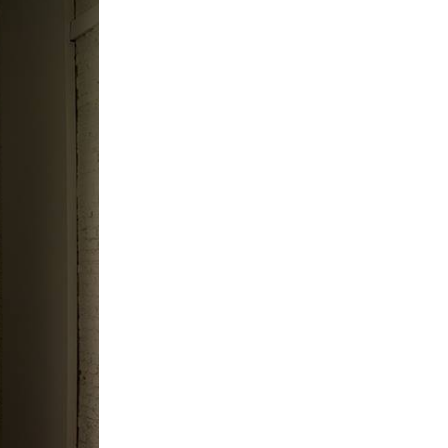
La Ville-sans-Nom, Marseille
dans la bouche de ceux qui
l’assassinent
de Bruno Le
Dantec