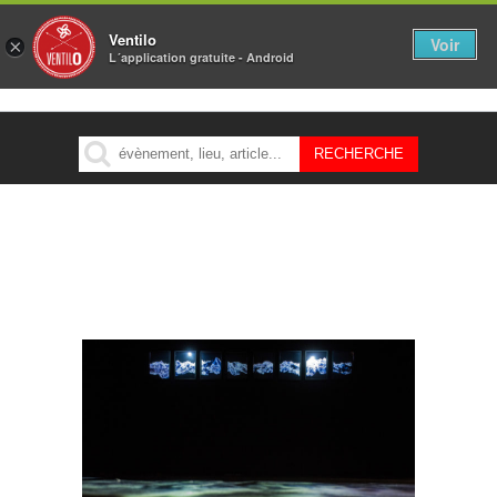
Ventilo
Voir
×
L´application gratuite - Android
MENU