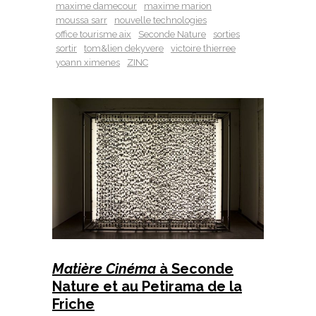
maxime damecour
maxime marion
moussa sarr
nouvelle technologies
office tourisme aix
Seconde Nature
sorties
sortir
tom&lien dekyvere
victoire thierree
yoann ximenes
ZINC
Matière Cinéma
à Seconde
Nature et au Petirama de la
Friche