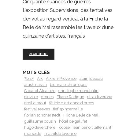
Cinquante nuances de guerres
L’exposition Supervisions, des tentatives
d’envol au regard vertical à la Friche la
Belle de Mai rassemble les travaux d’une
quinzaine d’artistes, français
READ MORE
MOTS CLÉS
3bisF
Aix
Aix-en-Provence
alain josseau
arash nassiri
biennale chroniques
Cabaret Aléatoire
christophe monchalin
cinzia c
drones
Eliane Radigue
elsa di verona
emilie brout
félicie d estienne d orbes
festival reeves
fief spincemaille
florian schonerstedt
Friche Belle de Mai
guillaume cousin
hôtel de gallifet
hugo deverchere
iocose
jean benoit lallemant
marseille
mathilde lavenne