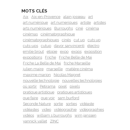
MOTS CLÉS
Aix
Aix-en-Provence
alain josseau
art
art numérique
art numeriques
artiste
artistes
arts numériques
Burroughs
ciné
cinéma
cinémas
cinématographique
cinématographiques
cinés
cut up
cuts up
cuts-ups
cutup
davor sanvincenti
électro
emilie brout
etopie
expo
expos
exposition
expositions
Friche
Friche Belle de Mai
Friche La Belle de Mai
friche Marseille
julien maire
marseille
matière cinéma
maxime marion
Nicolas Maigret
nouvelle technologie
nouvelles technologies
où sortir
Petirama
pixel
pixels
pratique artistique
pratiques artistiques
que faire
que voir
sam burford
Seconde Nature
sortie
sorties
vidéaste
vidéastes
video
vidéographie
vidéographies
vidéos
william s burroughs
wim janssen
yannick vallet
ZINC