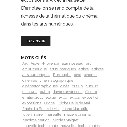
expositions à Aix et à Marseille.
D’emblée, on se rend compte de la
richesse de la thématique du cinéma
dans les arts numériques.
READ MORE
MOTS CLÉS
Aix
Aix-en-Provence
alain josseau
art
art numérique
art numeriques
artiste
artistes
arts numériques
Burroughs
ciné
cinéma
cinémas
cinématographique
cinématographiques
cinés
cut up
cuts up
cuts-ups
cutup
davor sanvincenti
électro
emilie brout
etopie
expo
expos
exposition
expositions
Friche
Friche Belle de Mai
Friche La Belle de Mai
friche Marseille
julien maire
marseille
matière cinéma
maxime marion
Nicolas Maigret
nouvelle technologie
nouvelles technologies