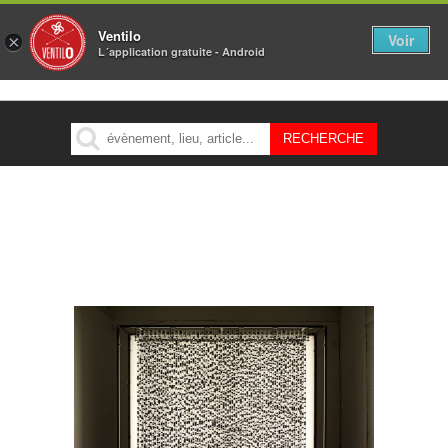
Ventilo
Voir
×
L´application gratuite - Android
MENU