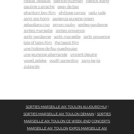
Pascal Tessaud
patricio guzman
Patrick wang
pauline s arrache
peay de bax
phantom boy film
philippe ramos
radu jude
sang soo hong
sapienza eugene green
sebastiano riso
simon rouby
sorties gardanne
sorties marseille
sorties provence
sortir gardanne
sortir marseille
sortir provence
tale of tales film
the beast film
une histoire de fou guediguian
une jeunesse allemande
vincent dieutre
yared zeleke
youth sorrentino
zang ke jia
zulawski
SORTIES MARSEILLE AIX TOULON AUJOURD'HUI
|
SORTIES MARSEILLE AIX TOULON DEMAIN
|
SORTIES
MARSEILLE AIX TOULON CE WEEK-END
CONCERTS
MARSEILLE AIX TOULON
EXPOS MARSEILLE AIX