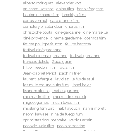
alberto rodriguez
alexander kott
an naomi kawase
anina film
benoit forgeard
bouton de nacre film
brooklyn film
carlos vermut
casa grande film
cemetery of splendour
chorus film
christophe boula
ciné gardanne
ciné marseille
ciné provence
cinema gardanne
cosmos film
fatima philippe faucon
fellipe barbosa
festival ciné gardanne
festival cinema gardanne
festival gardanne
francois delisle
Guédiguian
hill of freedom film
jauja film
Jean-Gabriel Périot
joachim trier
laurent laffargue
lav diaz
le fils de saul
les mille est une nuits film
lionel baier
lisandro alonso
matteo garrone
mia madre film
mia madre moretti
miguel gomes
much loved film
mustang film turc
nabil ayouch
nanni moretti
naomi kawase
nina de fuego film
optimistes documentaire
Pablo Larrain
paco de lucia film
paolo sorrentino