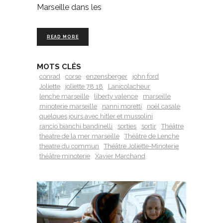
Marseille dans les
READ MORE
MOTS CLÉS
conrad
corse
enzensberger
john ford
Joliette
joliette 78 18
Lanicolacheur
lenche marseille
liberty valence
marseille
minoterie marseille
nanni moretti
noël casale
quelques jours avec hitler et mussolini
rancio bianchi bandinelli
sorties
sortir
Théâtre
theatre de la mer marseille
Théâtre de Lenche
theatre du commun
Théâtre Joliette-Minoterie
théâtre minoterie
Xavier Marchand