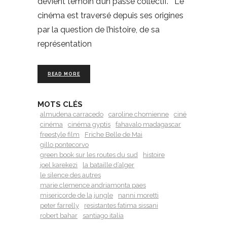
devient témoin d’un passé collectif. Le
cinéma est traversé depuis ses origines
par la question de l’histoire, de sa
représentation
READ MORE
MOTS CLÉS
almudena carracedo
caroline chomienne
ciné
cinéma
cinéma gyptis
fahavalo madagascar
freestyle film
Friche Belle de Mai
gillo pontecorvo
green book sur les routes du sud
histoire
joel karekezi
la bataille d’alger
le silence des autres
marie clemence andriamonta paes
misericorde de la jungle
nanni moretti
peter farrelly
resistantes fatima sissani
robert bahar
santiago italia