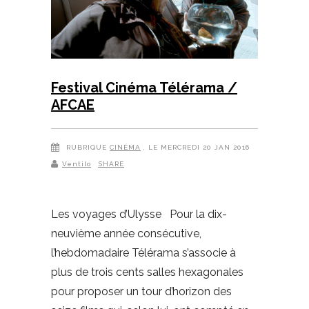
Festival Cinéma Télérama /
AFCAE
RUBRIQUE
CINÉMA
, LE MERCREDI 20 JAN 2016
Ventilo
SHARE
Les voyages d’Ulysse Pour la dix-
neuvième année consécutive,
l’hebdomadaire Télérama s’associe à
plus de trois cents salles hexagonales
pour proposer un tour d’horizon des