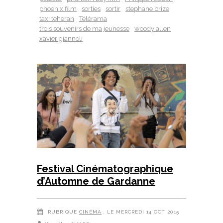
phoenix film
sorties
sortir
stephane brize
taxi teheran
Télérama
trois souvenirs de ma jeunesse
woody allen
xavier giannoli
Festival Cinématographique
d’Automne de Gardanne
RUBRIQUE
CINÉMA
, LE MERCREDI 14 OCT 2015