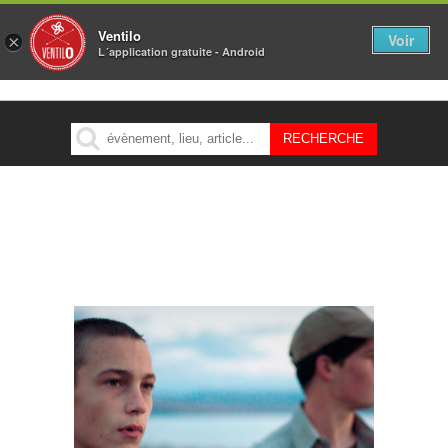
Ventilo
Voir
×
L´application gratuite - Android
MENU