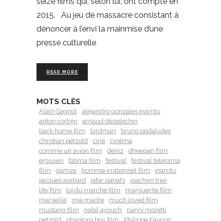
seize films qui, selon lui, ont compté en
2015. Au jeu de massacre consistant à
dénoncer à l’envi la mainmise d’une
presse culturelle
READ MORE
MOTS CLÉS
Alain Gagnol
alejandro gonzales inarritu
anton corbijn
arnaud desplechin
back home film
birdman
bruno podalydes
christian petzold
ciné
cinéma
comme un avion film
deniz
dheepan film
erguven
fatima film
festival
festival telerama
film
gamze
homme irrationnel film
inarritu
jacques audiard
jafar panahi
joachim trier
life film
loi du marché film
marguerite film
marseille
mia madre
much loved film
mustang film
nabil ayouch
nanni moretti
petzold
phantom boy film
Philippe Faucon