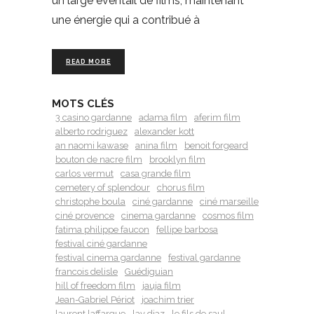
un large éventail de films, maintenant
une énergie qui a contribué à
READ MORE
MOTS CLÉS
3 casino gardanne
adama film
aferim film
alberto rodriguez
alexander kott
an naomi kawase
anina film
benoit forgeard
bouton de nacre film
brooklyn film
carlos vermut
casa grande film
cemetery of splendour
chorus film
christophe boula
ciné gardanne
ciné marseille
ciné provence
cinema gardanne
cosmos film
fatima philippe faucon
fellipe barbosa
festival ciné gardanne
festival cinema gardanne
festival gardanne
francois delisle
Guédiguian
hill of freedom film
jauja film
Jean-Gabriel Périot
joachim trier
laurent laffargue
lav diaz
le fils de saul