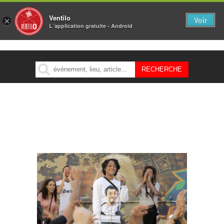
Ventilo
Voir
×
L´application gratuite - Android
MENU