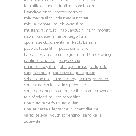
les mille est une nuits film
lionel baier
lisandro alonso
matteo garrone
mia madre film
mia madre moretti
miguel gomes
much loved film
mustang film turc
nabil ayouch
nanni moretti
naomi kawase
nina de fuego film
optimistes documentaire
Pablo Larrain
paco de lucia film
paolo sorrentino
Pascal Tessaud
patricio guzman
Patrick wang
pauline s arrache
peay de bax
phantom boy film
philippe ramos
radu jude
sang soo hong
sapienza eugene green
sebastiano riso
simon rouby
sorties gardanne
sorties marseille
sorties provence
sortir gardanne
sortir marseille
sortir provence
tale of tales film
the beast film
une histoire de fou guediguian
une jeunesse allemande
vincent dieutre
yared zeleke
youth sorrentino
zang ke jia
zulawski