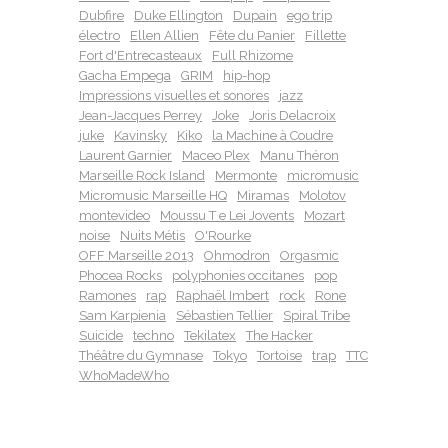
Dubfire
Duke Ellington
Dupain
ego trip
électro
Ellen Allien
Fête du Panier
Fillette
Fort d'Entrecasteaux
Full Rhizome
Gacha Empega
GRIM
hip-hop
Impressions visuelles et sonores
jazz
Jean-Jacques Perrey
Joke
Joris Delacroix
juke
Kavinsky
Kiko
la Machine à Coudre
Laurent Garnier
Maceo Plex
Manu Théron
Marseille Rock Island
Mermonte
micromusic
Micromusic Marseille HQ
Miramas
Molotov
montevideo
Moussu T e Lei Jovents
Mozart
noise
Nuits Métis
O'Rourke
OFF Marseille 2013
Ohmodron
Orgasmic
Phocea Rocks
polyphonies occitanes
pop
Ramones
rap
Raphaël Imbert
rock
Rone
Sam Karpienia
Sébastien Tellier
Spiral Tribe
Suicide
techno
Tekilatex
The Hacker
Théâtre du Gymnase
Tokyo
Tortoise
trap
TTC
WhoMadeWho