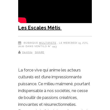
Les Escales Métis
RUBRIQUE
MULTIPISTE
, LE MERCREDI 15 JUIL
2020 DANS VENTILO N° 443
Ventilo
SHARE
La force vive qui anime les acteurs
culturels est d’une impressionnante
puissance. Ce milieu malmené, pourtant
indispensable à nos sociétés, ne cesse
de bouillir de passions créatrices,
innovantes et résurrectionnelles.