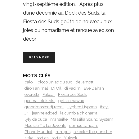
vingt-septième édition. Après plus
d’une décennie au Dock des Suds, la
Fiesta des Suds goûte de nouveau aux
joies du nomadisme et renoue avec son
décor
READ MORE
MOTS CLÉS
baloji
bloco uniao du sud
del amott
diron animal
Dj Oil
dj vadim
Eve Dahan
everettx
Fakear
Fiesta des Suds
general elektriks
girls in hawaii
grandmaster dj rebel
Hyphen Hyphen
ibeyi
J4
jeanne added
la cumbia chicharra
lyly de cuba
marseille
Massilia Sound System
Moussu T e Lei Jovents
oumou sangare
Phono Mundial
rumpus
selecter the punisher
siska
sorties
sortir
Yuksek