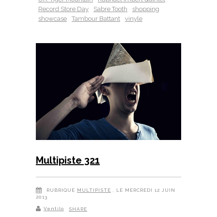
Record Store Day
Sabre Tooth
shopping
showcase
Tambour Battant
vinyle
Multipiste 321
RUBRIQUE
MULTIPISTE
, LE MERCREDI 12 JUIN
2013
Ventilo
SHARE