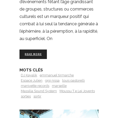
d’événements fêtant l’âge grandissant
de groupes, structures ou commerces
culturels est un marqueur positif qui
combat à lui seul la tendance générale à
l’éphémère, à la péremption, à la rapidité,
au superficiel. On
READ MORE
MOTS CLÉS
DJ Kayalik
emmanuel tirmarche
Espace Julien
gigi nissa
louis pastorelli
manivette records
marseille
Massilia Sound System
Moussu T e Lei Jovents
sorties
sortir