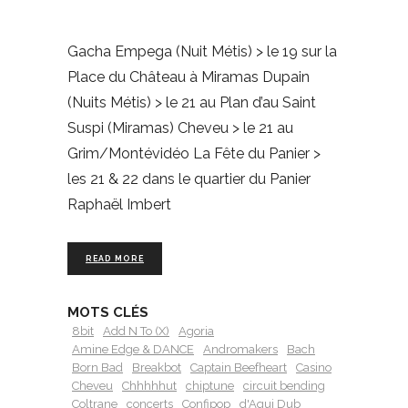
Gacha Empega (Nuit Métis) > le 19 sur la
Place du Château à Miramas Dupain
(Nuits Métis) > le 21 au Plan d’au Saint
Suspi (Miramas) Cheveu > le 21 au
Grim/Montévidéo La Fête du Panier >
les 21 & 22 dans le quartier du Panier
Raphaël Imbert
READ MORE
MOTS CLÉS
8bit
Add N To (X)
Agoria
Amine Edge & DANCE
Andromakers
Bach
Born Bad
Breakbot
Captain Beefheart
Casino
Cheveu
Chhhhhut
chiptune
circuit bending
Coltrane
concerts
Confipop
d'Aqui Dub