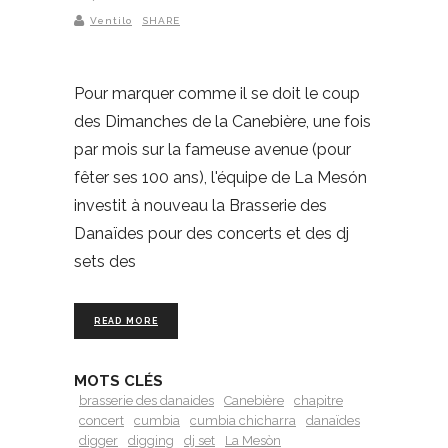
Ventilo
SHARE
Pour marquer comme il se doit le coup
des Dimanches de la Canebière, une fois
par mois sur la fameuse avenue (pour
fêter ses 100 ans), l'équipe de La Mesón
investit à nouveau la Brasserie des
Danaïdes pour des concerts et des dj
sets des
READ MORE
MOTS CLÉS
brasserie des danaides
Canebière
chapitre
concert
cumbia
cumbia chicharra
danaïdes
digger
digging
dj set
La Mesòn