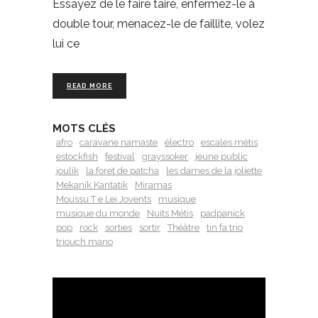
Essayez de le faire taire, enfermez-le à
double tour, menacez-le de faillite, volez
lui ce
READ MORE
MOTS CLÉS
afro
caravane namaste
électro
escales métis
estockfish
festival
grayssoker
jeune public
joulik
la foret de patcha
les dames de la joliette
Mekanik Kantatik
Miramas
Moussu T e Lei Jovents
musique
musique du monde
Nuits Métis
padpanick
pop
rock
sorties
sortir
Théâtre
tin fa trio
triouch mano