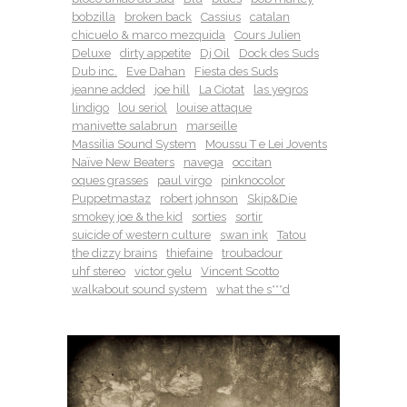
bobzilla
broken back
Cassius
catalan
chicuelo & marco mezquida
Cours Julien
Deluxe
dirty appetite
Dj Oil
Dock des Suds
Dub inc.
Eve Dahan
Fiesta des Suds
jeanne added
joe hill
La Ciotat
las yegros
lindigo
lou seriol
louise attaque
manivette salabrun
marseille
Massilia Sound System
Moussu T e Lei Jovents
Naïve New Beaters
navega
occitan
oques grasses
paul virgo
pinknocolor
Puppetmastaz
robert johnson
Skip&Die
smokey joe & the kid
sorties
sortir
suicide of western culture
swan ink
Tatou
the dizzy brains
thiefaine
troubadour
uhf stereo
victor gelu
Vincent Scotto
walkabout sound system
what the s***d