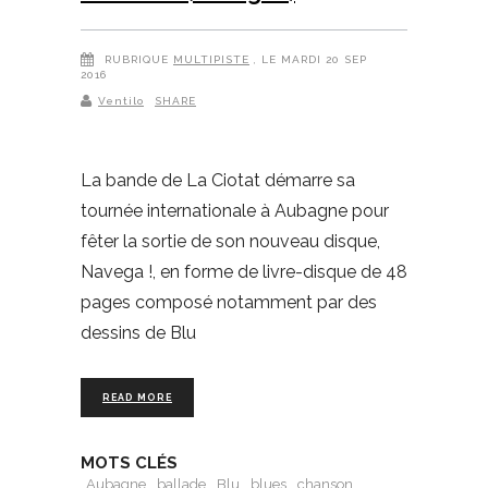
RUBRIQUE
MULTIPISTE
, LE MARDI 20 SEP
2016
Ventilo
SHARE
La bande de La Ciotat démarre sa
tournée internationale à Aubagne pour
fêter la sortie de son nouveau disque,
Navega !, en forme de livre-disque de 48
pages composé notamment par des
dessins de Blu
READ MORE
MOTS CLÉS
Aubagne
ballade
Blu
blues
chanson