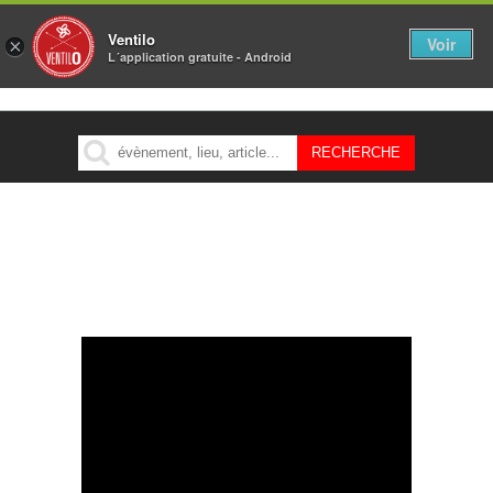
Ventilo
Voir
×
L´application gratuite - Android
MENU