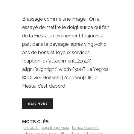
Brassage comme une image On a
essayé de mettre le doigt sur ce qui fait
de la Fiesta un événement toujours à
part dans le paysage, après vingt-cinq
ans de bons et loyaux services.
[caption id="attachment_21913"
align="alignright" width="300"] La Yegros
© Olivier Hoffschir[/caption] Ok, la
Fiesta, c’est d’abord
READ MORE
MOTS CLÉS
ambush
baja frequencia
banda du dock
bloco uniao du sud
Blu
blues
bob marley