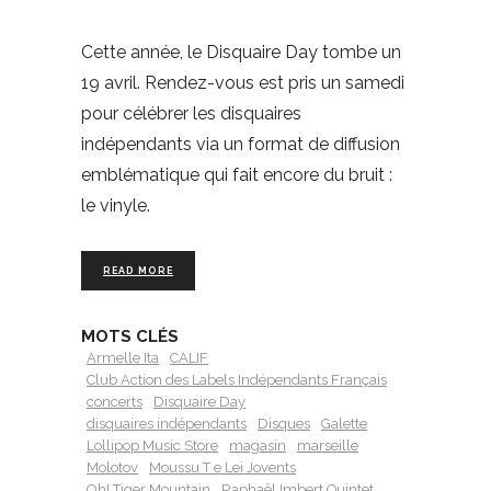
Cette année, le Disquaire Day tombe un
19 avril. Rendez-vous est pris un samedi
pour célébrer les disquaires
indépendants via un format de diffusion
emblématique qui fait encore du bruit :
le vinyle.
READ MORE
MOTS CLÉS
Armelle Ita
CALIF
Club Action des Labels Indépendants Français
concerts
Disquaire Day
disquaires indépendants
Disques
Galette
Lollipop Music Store
magasin
marseille
Molotov
Moussu T e Lei Jovents
Oh! Tiger Mountain
Raphaël Imbert Quintet