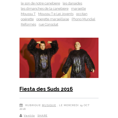
le son de notre canebiere
les danaides
les dimanches de la canebiere
marseille
Moussu T
Moussu T e Lei Jovents
occitan
opérette
operette marseillaise
Phono Mundial
Réformés
rue Consolat
Fiesta des Suds 2016
RUBRIQUE
MUSIQUE
, LE MERCREDI 19 OCT
2016
Ventilo
SHARE