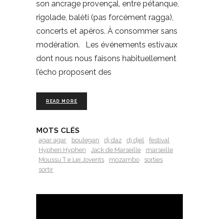
son ancrage provençal, entre pétanque,
rigolade, balèti (pas forcément ragga),
concerts et apéros. À consommer sans
modération. Les événements estivaux
dont nous nous faisons habituellement
l’écho proposent des
READ MORE
MOTS CLÉS
agar agar
boulegan
dj daz
dj djel
festival
Hyphen Hyphen
Jack de Marseille
marseille
Moussu T e Lei Jovents
mozambo
sorties
sortir