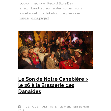
pouvoir magique
Record Store Day
scratch bandits crew
sortie
sorties
sortir
soviet soviet
the duke trio
the pleasures
vinyle
yuna project
Le Son de Notre Canebière >
le 26 à la Brasserie des
Danaïdes
RUBRIQUE
MULTIPISTE
, LE MERCREDI 15 MAR
2017