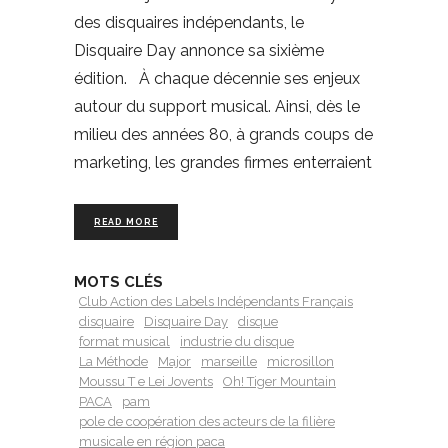
des disquaires indépendants, le
Disquaire Day annonce sa sixième
édition. À chaque décennie ses enjeux
autour du support musical. Ainsi, dès le
milieu des années 80, à grands coups de
marketing, les grandes firmes enterraient
READ MORE
MOTS CLÉS
Club Action des Labels Indépendants Français
disquaire
Disquaire Day
disque
format musical
industrie du disque
La Méthode
Major
marseille
microsillon
Moussu T e Lei Jovents
Oh! Tiger Mountain
PACA
pam
pole de coopération des acteurs de la filière
musicale en région paca