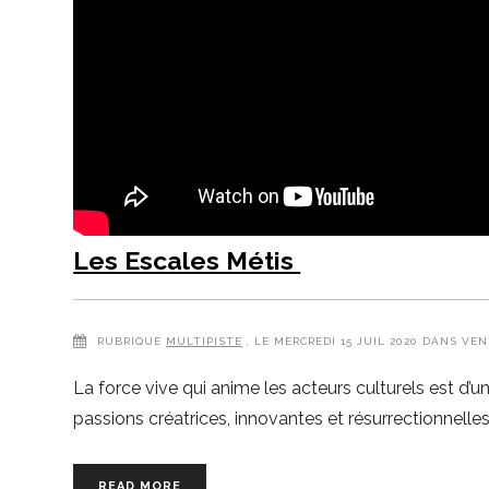
Les Escales Métis
RUBRIQUE
MULTIPISTE
, LE MERCREDI 15 JUIL 2020 DANS VE
La force vive qui anime les acteurs culturels est d’
passions créatrices, innovantes et résurrectionnelles.
READ MORE