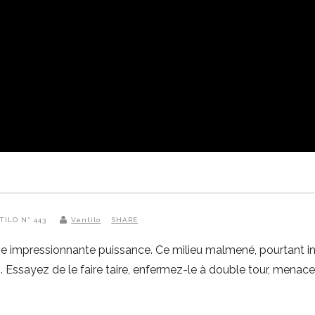
NTILO N° 443
Ventilo
SHARE
une impressionnante puissance. Ce milieu malmené, pourtant in
 Essayez de le faire taire, enfermez-le à double tour, menacez-