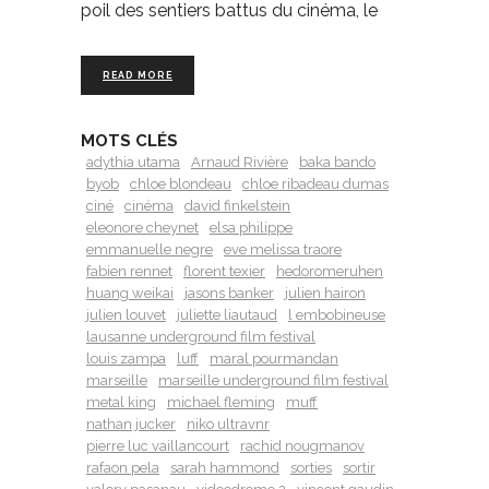
poil des sentiers battus du cinéma, le
READ MORE
MOTS CLÉS
adythia utama
Arnaud Rivière
baka bando
byob
chloe blondeau
chloe ribadeau dumas
ciné
cinéma
david finkelstein
eleonore cheynet
elsa philippe
emmanuelle negre
eve melissa traore
fabien rennet
florent texier
hedoromeruhen
huang weikai
jasons banker
julien hairon
julien louvet
juliette liautaud
l embobineuse
lausanne underground film festival
louis zampa
luff
maral pourmandan
marseille
marseille underground film festival
metal king
michael fleming
muff
nathan jucker
niko ultravnr
pierre luc vaillancourt
rachid nougmanov
rafaon pela
sarah hammond
sorties
sortir