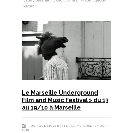
valery pasanau
videodrome 2
vincent gaudin
xebec
Le Marseille Underground
Film and Music Festival > du 13
au 19/10 à Marseille
RUBRIQUE
MULTIPISTE
, LE MERCREDI 05 OCT
2016