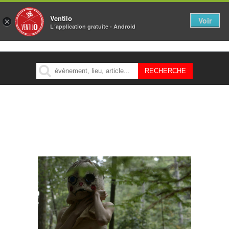
Ventilo
Voir
×
L´application gratuite - Android
MENU