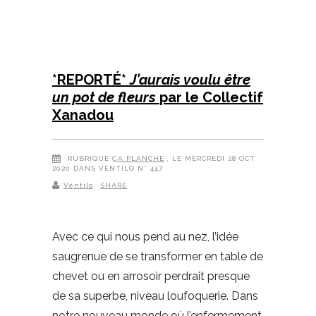
*REPORTÉ*
J’aurais voulu être
un pot de fleurs
par le Collectif
Xanadou
RUBRIQUE
ÇA PLANCHE
, LE MERCREDI 28 OCT
2020 DANS VENTILO N° 447
Ventilo
SHARE
Avec ce qui nous pend au nez, l’idée
saugrenue de se transformer en table de
chevet ou en arrosoir perdrait presque
de sa superbe, niveau loufoquerie. Dans
notre nouveau monde où l’enfermement