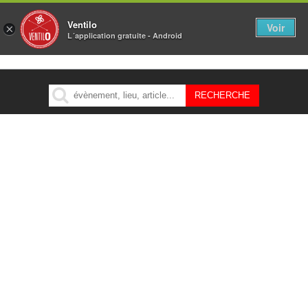
Ventilo
Voir
×
L´application gratuite - Android
MENU