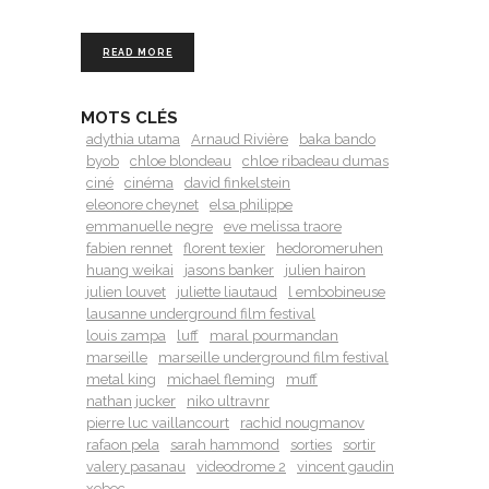
READ MORE
MOTS CLÉS
adythia utama
Arnaud Rivière
baka bando
byob
chloe blondeau
chloe ribadeau dumas
ciné
cinéma
david finkelstein
eleonore cheynet
elsa philippe
emmanuelle negre
eve melissa traore
fabien rennet
florent texier
hedoromeruhen
huang weikai
jasons banker
julien hairon
julien louvet
juliette liautaud
l embobineuse
lausanne underground film festival
louis zampa
luff
maral pourmandan
marseille
marseille underground film festival
metal king
michael fleming
muff
nathan jucker
niko ultravnr
pierre luc vaillancourt
rachid nougmanov
rafaon pela
sarah hammond
sorties
sortir
valery pasanau
videodrome 2
vincent gaudin
xebec