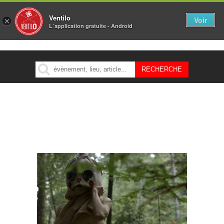
Ventilo
Voir
×
L´application gratuite - Android
MENU