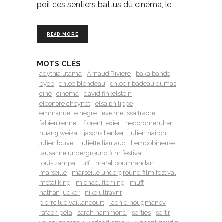
poil des sentiers battus du cinéma, le
READ MORE
MOTS CLÉS
adythia utama
Arnaud Rivière
baka bando
byob
chloe blondeau
chloe ribadeau dumas
ciné
cinéma
david finkelstein
eleonore cheynet
elsa philippe
emmanuelle negre
eve melissa traore
fabien rennet
florent texier
hedoromeruhen
huang weikai
jasons banker
julien hairon
julien louvet
juliette liautaud
l embobineuse
lausanne underground film festival
louis zampa
luff
maral pourmandan
marseille
marseille underground film festival
metal king
michael fleming
muff
nathan jucker
niko ultravnr
pierre luc vaillancourt
rachid nougmanov
rafaon pela
sarah hammond
sorties
sortir