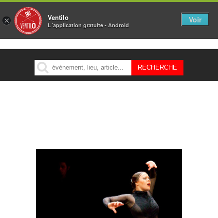
Ventilo
Voir
×
L´application gratuite - Android
MENU