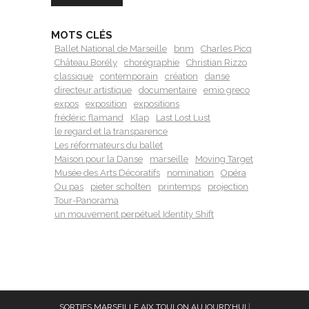
MOTS CLÉS
Ballet National de Marseille
bnm
Charles Picq
Château Borély
chorégraphie
Christian Rizzo
classique
contemporain
création
danse
directeur artistique
documentaire
emio greco
expos
exposition
expositions
frédéric flamand
Klap
Last Lost Lust
le regard et la transparence
Les réformateurs du ballet
Maison pour la Danse
marseille
Moving Target
Musée des Arts Décoratifs
nomination
Opéra
Ou pas
pieter scholten
printemps
projection
Tour-Panorama
un mouvement perpétuel Identity Shift
SORTIES MARSEILLE AIX TOULON AUJOURD'HUI
|