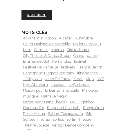
READ MORE
MOTS CLÉS
Abraham.In.Motion
Alcazar
Alhambra
Ballet National de Marseille
Ballets C de la B
bnm
Carretel
cinéma
Cité radieuse
City Theater & Dance Group
Coline
danse
Emmanuel Gat
Fernandez
festival
Festival de Marseille
festivals
Francis Bacon
Handspring Puppet Company
Itinerrances
Ji?i Kyliaàn
Josse De Pauw
Karas
Klap
KVS
Kyle Abraham
Lacydon
Le Corbusier
Maison pour la Danse
marseille
Minoterie
musique
Nathalie Négro
Nederlands Dans Theater
Paul Lightfoot
PianoAndCo
Raymond Goethals
Robyn Orlin
Rocío Molina
Saburo Teshigawara
Silo
Sol Leon
sortie
sorties
sortir
Théâtre
Théâtre Joliette
Vertigo Dance Company