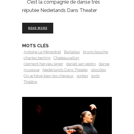
C’est la compagnie de danse très
réputée Nederlands Dans Theater
READ MORE
MOTS CLÉS
Antoine Le Ménestrel
Bartabas
bruno bouche
charles berling
Chateauvallon
clement hervieu leger
daniel san pedro
danse
musique
Nederlands Dans Theater
olioulles
On achève bien les chevaux
sorties
sortir
Théâtre