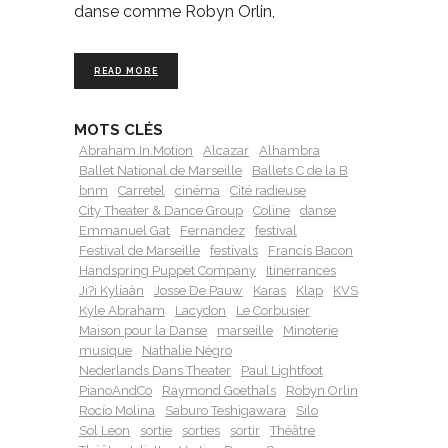
danse comme Robyn Orlin,
READ MORE
MOTS CLÉS
Abraham.In.Motion
Alcazar
Alhambra
Ballet National de Marseille
Ballets C de la B
bnm
Carretel
cinéma
Cité radieuse
City Theater & Dance Group
Coline
danse
Emmanuel Gat
Fernandez
festival
Festival de Marseille
festivals
Francis Bacon
Handspring Puppet Company
Itinerrances
Ji?i Kyliaàn
Josse De Pauw
Karas
Klap
KVS
Kyle Abraham
Lacydon
Le Corbusier
Maison pour la Danse
marseille
Minoterie
musique
Nathalie Négro
Nederlands Dans Theater
Paul Lightfoot
PianoAndCo
Raymond Goethals
Robyn Orlin
Rocío Molina
Saburo Teshigawara
Silo
Sol Leon
sortie
sorties
sortir
Théâtre