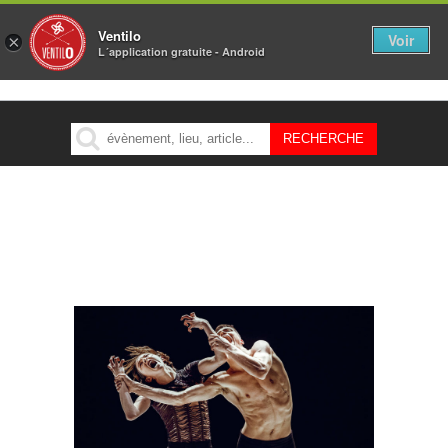
Ventilo
Voir
×
L´application gratuite - Android
MENU