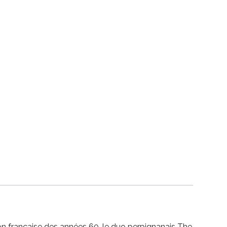
on française des années 60, le duo perpignanais The