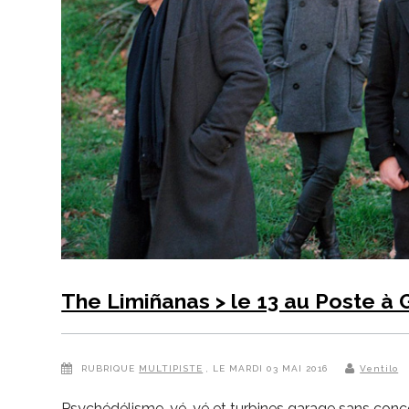
The Limiñanas > le 13 au Poste à
RUBRIQUE
MULTIPISTE
, LE MARDI 03 MAI 2016
Ventilo
Psychédélisme, yé-yé et turbines garage sans conces