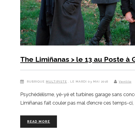
The Limiñanas > le 13 au Poste à
RUBRIQUE
MULTIPISTE
, LE MARDI 03 MAI 2016
Ventilo
Psychédélisme, yé-yé et turbines garage sans conces
Limiñanas fait couler pas mal d’encre ces temps-ci, 
READ MORE