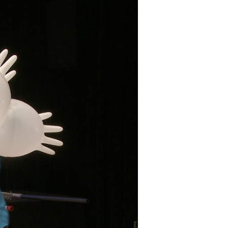
La Ville-sans-Nom, Marseille
dans la bouche de ceux qui
l’assassinent
de Bruno Le
Dantec