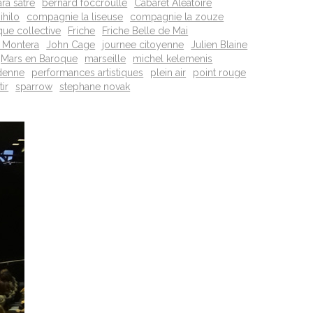
ra satre
bernard foccroulle
Cabaret Aléatoire
ihilo
compagnie la liseuse
compagnie la zouze
que collective
Friche
Friche Belle de Mai
 Montera
John Cage
journee citoyenne
Julien Blaine
Mars en Baroque
marseille
michel kelemenis
denne
performances artistiques
plein air
point rouge
tir
sparrow
stephane novak