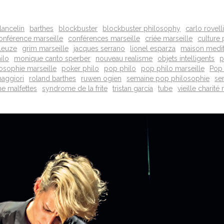
lancelin
barthes
blockbuster
blockbuster philosophy
carlo rovell
onférence marseille
conférences marseille
criée marseille
culture
eleuze
grim marseille
jacques serrano
lionel esparza
maison medit
ilo
monique canto sperber
nouveau realisme
objets intelligents
p
osophie marseille
poker philo
pop philo
pop philo marseille
Pop 
maggiori
roland barthes
ruwen ogien
semaine pop philosophie
se
e malfettes
syndrome de la frite
tristan garcia
tube
vieille charité