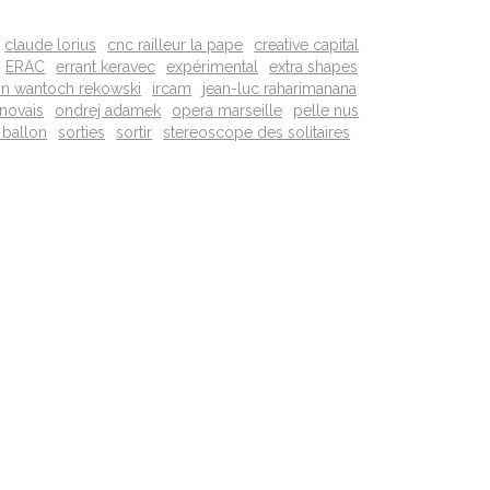
claude lorius
cnc railleur la pape
creative capital
ERAC
errant keravec
expérimental
extra shapes
on wantoch rekowski
ircam
jean-luc raharimanana
novais
ondrej adamek
opera marseille
pelle nus
 ballon
sorties
sortir
stereoscope des solitaires