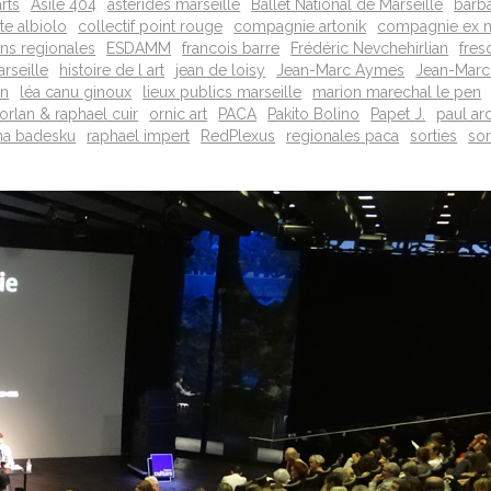
arts
Asile 404
astérides marseille
Ballet National de Marseille
barba
te albiolo
collectif point rouge
compagnie artonik
compagnie ex n
ons regionales
ESDAMM
francois barre
Frédéric Nevchehirlian
fres
rseille
histoire de l art
jean de loisy
Jean-Marc Aymes
Jean-Marc
on
léa canu ginoux
lieux publics marseille
marion marechal le pen
orlan & raphael cuir
ornic art
PACA
Pakito Bolino
Papet J.
paul ar
a badesku
raphael impert
RedPlexus
regionales paca
sorties
sor