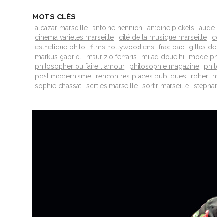
MOTS CLÉS
alcazar marseille
antoine hennion
antoine pickels
aude 
cinema varietes marseille
cité de la musique marseille
c
esthetique philo
films hollywoodiens
frac pac
gilles d
markus gabriel
maurizio ferraris
milad doueihi
mode ph
philosopher ou faire l amour
philosophie magazine
phil
post modernisme
rencontres places publiques
robert 
sophie chassat
sorties marseille
sortir marseille
stephan