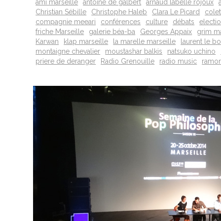
ami marseille
antoine de galbert
arnaud labelle rojoux
Christian Sébille
Christophe Haleb
Clara Le Picard
colet
compagnie meeari
conférences
culture
débats
electi
friche Marseille
galerie béa-ba
Georges Appaix
grim ma
Karwan
klap marseille
la marelle marseille
laurent le b
montaigne chevalier
moustashar balkis
natsuko uchino
priere de deranger
Radio Grenouille
radio music
ramon