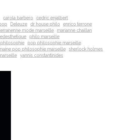
i
carola barbero
cedric enjalbert
 pop
Deleuze
dr house philo
enrico terrone
erranenne mode marseille
marianne chaillan
edesthetique
philo marseille
philosophie
pop philosophie marseille
maine pop philosophie marseille
sherlock holmes
 marseille
yannis constantinides