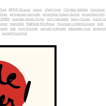
 fure
BMVR Alcazar
cassis
chant hiver
Christian Sébille
classique
almes
emmanuel perrodin
ensemble instant donne
ensemble knm
GMEM
grandes tables friche
grim marseille
henry foures
ingrid v
onner
marseille
Mathilde Monfreux
musique contemporaine
next
owski
plie
pom bouvier
samuel sighicelli
sebastien roux
severine
vincent bouchot