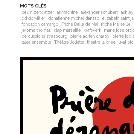
MOTS CLÉS
2e2m zeitkratzer
airmachine
alexander schubert
ashley
dd dorvillier
donatienne michel dansac
elizabeth saint j
fondation camargo
Friche Belle de Mai
friche Marseille
jerome thomas
klap marseille
kraftwerk
marie jose ord
percussions strasbourg
pierre adrien charpy
pierre jodl
talea ensemble
Théâtre Joliette
theatre la criee
uval pic