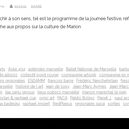
2015
Ventilo
SHARE
chir à son sens, tel est le programme de la journée festive, réfle
he aux propos sur la culture de Marion
arts
Asile 404
astérides marseille
Ballet National de Marseille
barba
te albiolo
collectif point rouge
compagnie artonik
compagnie ex n
ons regionales
ESDAMM
francois barre
Frédéric Nevchehirlian
fres
rseille
histoire de l art
jean de loisy
Jean-Marc Aymes
Jean-Marc
on
léa canu ginoux
lieux publics marseille
marion marechal le pen
orlan & raphael cuir
ornic art
PACA
Pakito Bolino
Papet J.
paul ar
a badesku
raphael impert
RedPlexus
regionales paca
sorties
sor