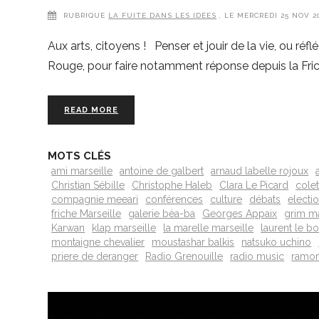
RUBRIQUE
LA FUITE DANS LES IDÉES
, LE MERCREDI 25 NOV 
Aux arts, citoyens ! Penser et jouir de la vie, ou réflé
Rouge, pour faire notamment réponse depuis la Fric
READ MORE
MOTS CLÉS
ami marseille
antoine de galbert
arnaud labelle rojoux
Christian Sébille
Christophe Haleb
Clara Le Picard
colet
compagnie meeari
conférences
culture
débats
electi
friche Marseille
galerie béa-ba
Georges Appaix
grim ma
Karwan
klap marseille
la marelle marseille
laurent le b
montaigne chevalier
moustashar balkis
natsuko uchino
priere de deranger
Radio Grenouille
radio music
ramon