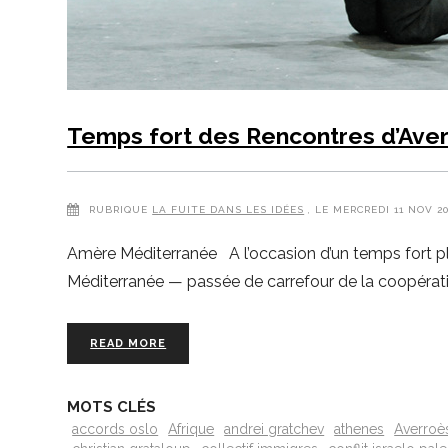
Temps fort des Rencontres d’Ave
RUBRIQUE
LA FUITE DANS LES IDÉES
, LE MERCREDI 11 NOV 2
Amère Méditerranée A l’occasion d’un temps fort plus
Méditerranée — passée de carrefour de la coopératio
READ MORE
MOTS CLÉS
accords oslo
Afrique
andrei gratchev
athenes
Averroè