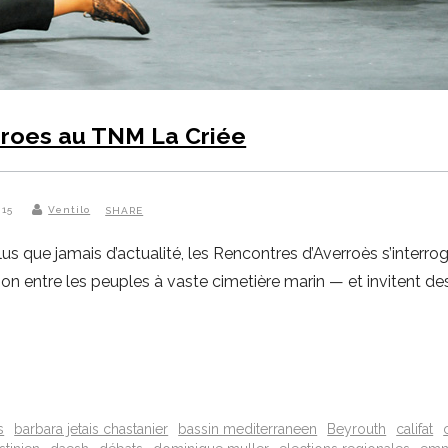
rroes au TNM La Criée
015
Ventilo
SHARE
 que jamais d’actualité, les Rencontres d’Averroès s’interroge
n entre les peuples à vaste cimetière marin — et invitent des
s
barbara jetais chastanier
bassin mediterraneen
Beyrouth
califat