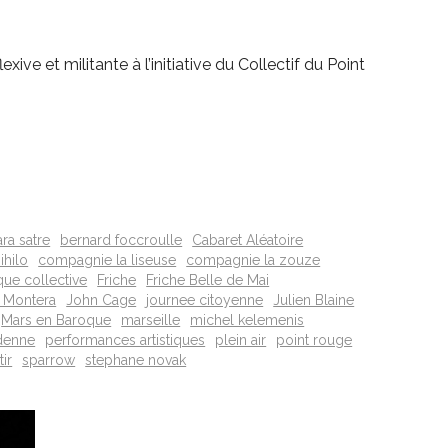
xive et militante à l’initiative du Collectif du Point
ra satre
bernard foccroulle
Cabaret Aléatoire
ihilo
compagnie la liseuse
compagnie la zouze
que collective
Friche
Friche Belle de Mai
 Montera
John Cage
journee citoyenne
Julien Blaine
Mars en Baroque
marseille
michel kelemenis
denne
performances artistiques
plein air
point rouge
tir
sparrow
stephane novak