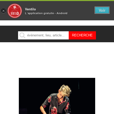
Ventilo
Voir
×
L´application gratuite - Android
MENU