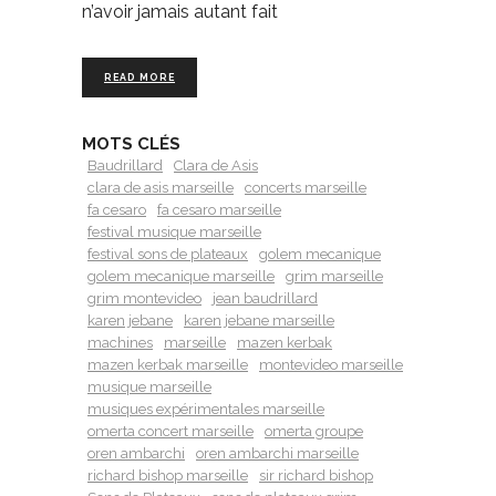
n’avoir jamais autant fait
READ MORE
MOTS CLÉS
Baudrillard
Clara de Asis
clara de asis marseille
concerts marseille
fa cesaro
fa cesaro marseille
festival musique marseille
festival sons de plateaux
golem mecanique
golem mecanique marseille
grim marseille
grim montevideo
jean baudrillard
karen jebane
karen jebane marseille
machines
marseille
mazen kerbak
mazen kerbak marseille
montevideo marseille
musique marseille
musiques expérimentales marseille
omerta concert marseille
omerta groupe
oren ambarchi
oren ambarchi marseille
richard bishop marseille
sir richard bishop