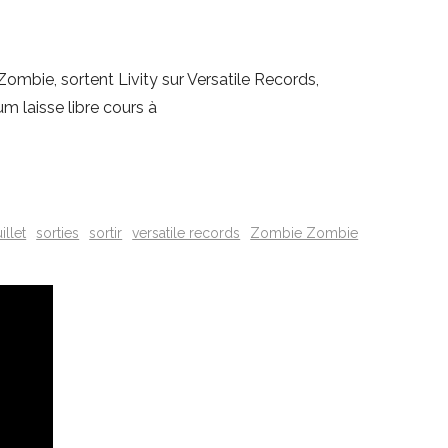
mbie, sortent Livity sur Versatile Records,
m laisse libre cours à
illet
sorties
sortir
versatile records
Zombie Zombie