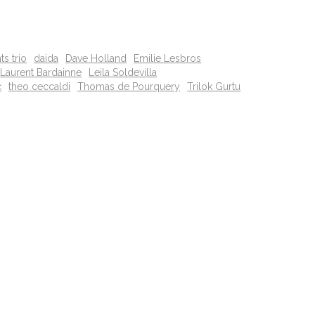
s trio
daida
Dave Holland
Emilie Lesbros
Laurent Bardainne
Leila Soldevilla
c
theo ceccaldi
Thomas de Pourquery
Trilok Gurtu