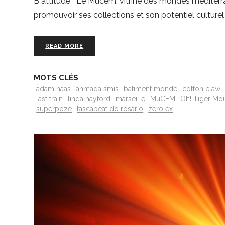
B attitude Le Mucem, vitrine des mondes méditerrané
promouvoir ses collections et son potentiel culturel
READ MORE
MOTS CLÉS
adam naas
ahmada smis
batiment monde
cotton claw
last train
linda hayford
marseille
MuCEM
Oh! Tiger Mo
superpoze
tascabeat do rosario
zerolex