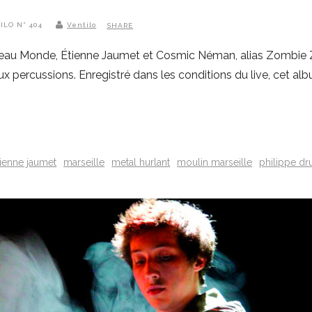
TILO N° 404
Ventilo
SHARE
uveau Monde, Étienne Jaumet et Cosmic Néman, alias Zombie Zo
ercussions. Enregistré dans les conditions du live, cet albu
tienne jaumet
marseille
metal hurlant
moulin marseille
philippe dru