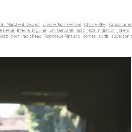
Qui Marchent Debout
Charlie Jazz Festival
Chris Potter
Crosscurrent
e Leslie
Infernal Biguine
Jan Garbarek
jazz
jazz migration
jokers
Jazz
nout
radiohead
Raphaelle Rinaudo
sorties
sortir
supersoni