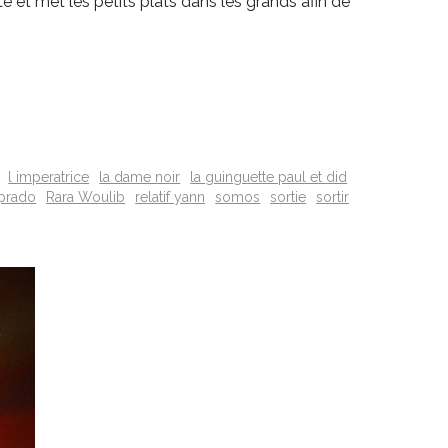
 et met les petits plats dans les grands afin de
l imperatrice
la dame noir
la guinguette paul et did
prado
Rara Woulib
relatif yann
somos
sortie
sortir