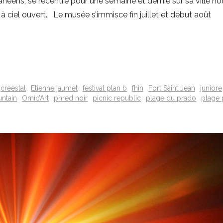
ens, se recentre pour une semaine et demie sur sa ville hôte
 à ciel ouvert. Le musée s’immisce fin juillet et début août
creestal
Etienne jaumet
festival plan b
fhin
Fort Saint Jean
juniore
untain
Ornic’Art
phred noir
picnic republic
plage du prado
plage 