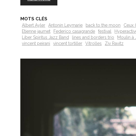
MOTS CLÉS
Albert Ayler
Antonin Leymarie
back to the moon
Ceux 
Etienne jaumet
Federico casagrande
festival
Hyperactiv
Liber Spiritus Jazz Band
lines and borders trio
Moulin à 
vincent peirani
vincent tortiller
Vitrolles
Ziv Ravitz