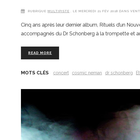
RUBRIQUE
MULTIPISTE
, LE MERCREDI 21 FÉV 2018 DANS VEN
Cinq ans après leur dernier album, Rituels d’un No
accompagnés du Dr Schonberg à la trompette et aux p
READ MORE
MOTS CLÉS
concert
cosmic neman
dr schonberg
E