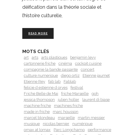
déification dans la théorie sociale et
l’histoire culturelle,
READ MORE
MOTS CLÉS
art
arts
arts plastiques
benjamin levy
cartonnerie friche
cinéma
cockpit cuisine
compagnie la bande passante
concert
culture numerique
diego ortiz
Etienne jaumet
Etienne Rey
fab lab
Fablab
felicie d estienne d orves
festival
Friche Belle de Mai
friche Marseille
goh
jessica thompson
julien holler
laurent di biase
machine friche
machines friche
made in friche
marc housson
marcel blondeau
marseille
martin messier
musique
nicolas bernier
numérique
omax at lomax
Parc Longchamp
performance