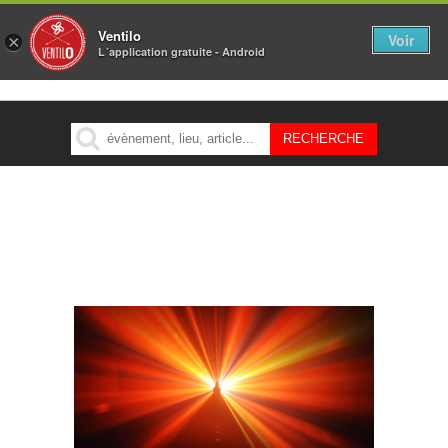
Ventilo
Voir
×
L´application gratuite - Android
MENU