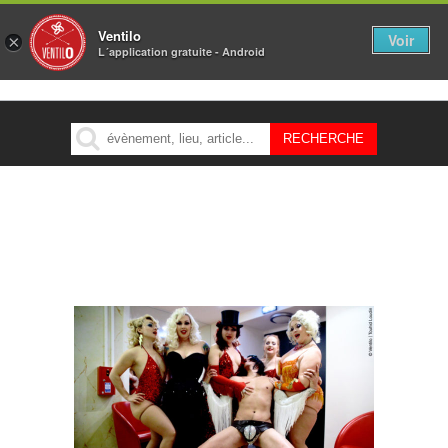
Ventilo
Voir
×
L´application gratuite - Android
MENU