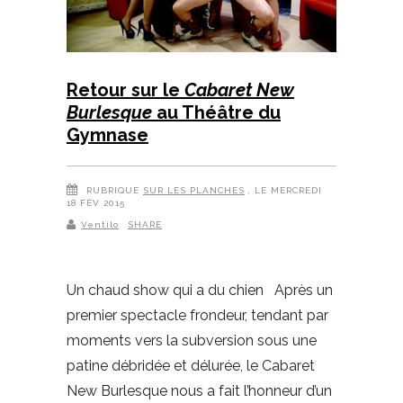
Retour sur le
Cabaret New
Burlesque
au Théâtre du
Gymnase
RUBRIQUE
SUR LES PLANCHES
, LE MERCREDI
18 FÉV 2015
Ventilo
SHARE
Un chaud show qui a du chien Après un
premier spectacle frondeur, tendant par
moments vers la subversion sous une
patine débridée et délurée, le Cabaret
New Burlesque nous a fait l’honneur d’un