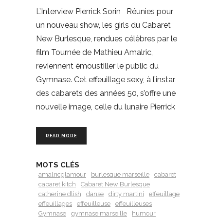
L’Interview Pierrick Sorin Réunies pour
un nouveau show, les girls du Cabaret
New Burlesque, rendues célèbres par le
film Tournée de Mathieu Amalric,
reviennent émoustiller le public du
Gymnase. Cet effeuillage sexy, à l’instar
des cabarets des années 50, s’offre une
nouvelle image, celle du lunaire Pierrick
READ MORE
MOTS CLÉS
amalricglamour
burlesque marseille
cabaret
cabaret kitch
Cabaret New Burlesque
catherine dlish
danse
dirty martini
effeuillage
effeuillages
effeuilleuse
effeuilleuses
Gymnase
gymnase marseille
humour