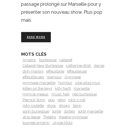
passage prolongé sur Marseille pour y
présenter son nouveau show. Plus pop
mais
READ MORE
MOTS CLÉS
Amalric
burlesque
cabaret
Cabaret New Burlesque
catherine dlish
danse
dirty martini
effeuillage
effeuilleuse
effeuilleuses
glamour
Gymnase
gymnase marseille
humour
julie atlas muz
kitten on the keys
kitty hartl
marseille
mimi le meaux
music hall
neo burlesque
Pierrick Sorin
pop
rétro
rock n roll
roky roulette
show
shows
Sorin
sorin burlesque
sortie
sorties
sortir marseille
strip-tease
Théâtre
theatre gymnase
tournée amalric
ulysse klotz