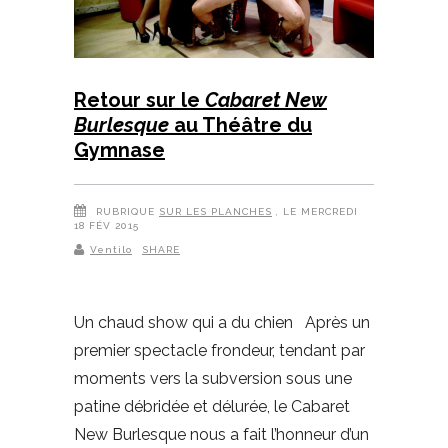
Retour sur le
Cabaret New
Burlesque
au Théâtre du
Gymnase
RUBRIQUE
SUR LES PLANCHES
, LE MERCREDI
18 FÉV 2015
Ventilo
SHARE
Un chaud show qui a du chien Après un
premier spectacle frondeur, tendant par
moments vers la subversion sous une
patine débridée et délurée, le Cabaret
New Burlesque nous a fait l’honneur d’un