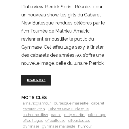
L’Interview Pierrick Sorin Réunies pour
un nouveau show, les girls du Cabaret
New Burlesque, rendues célèbres par le
film Tournée de Mathieu Amalric,
reviennent émoustiller le public du
Gymnase. Cet effeuillage sexy, à l’instar
des cabarets des années 50, s’offre une
nouvelle image, celle du lunaire Pierrick
READ MORE
MOTS CLÉS
amalricglamour
burlesque marseille
cabaret
cabaret kitch
Cabaret New Burlesque
catherine dlish
danse
dirty martini
effeuillage
effeuillages
effeuilleuse
effeuilleuses
Gymnase
gymnase marseille
humour