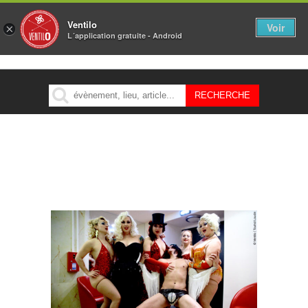
Ventilo
Voir
×
L´application gratuite - Android
MENU