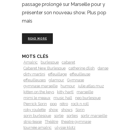
passage prolongé sur Marseille pour y
présenter son nouveau show. Plus pop
mais
READ MORE
MOTS CLÉS
Amalric
burlesque
cabaret
Cabaret New Burlesque
catherine dlish
danse
dirty martini
effeuillage
effeuilleuse
effeuilleuses
glamour
Gymnase
gymnase marseille
humour
julie atlas muz
kitten on the keys
kitty hartl
marseille
mimi le meaux
music hall
neo burlesque
Pierrick Sorin
pop
rétro
rock n roll
roky roulette
show
shows
Sorin
sorin burlesque
sortie
sorties
sortir marseille
strip-tease
Théâtre
theatre gymnase
tournée amalric
ulysse klotz