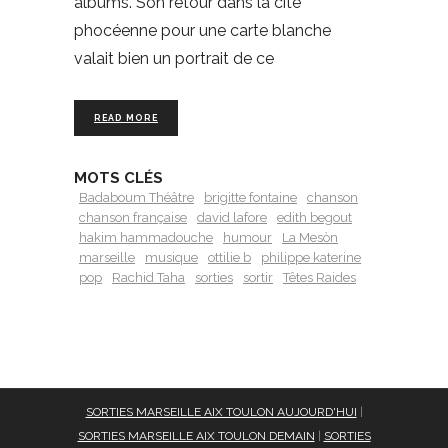
albums. Son retour dans la cité
phocéenne pour une carte blanche
valait bien un portrait de ce
READ MORE
MOTS CLÉS
Badaboum Théâtre
brigitte fontaine
chanson
chanson française
david lafore
edith begout
hakim hammadouche
humour
La Mesòn
marseille
musique
ottilie b
philippe katerine
pop
Rachid Taha
sorties
sortir
Têtes Raides
SORTIES MARSEILLE AIX TOULON AUJOURD'HUI
|
SORTIES MARSEILLE AIX TOULON DEMAIN
|
SORTIES