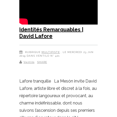
Identités Remarquables |
David Lafore
RUBRIQUE
MULTIPISTE
, LE MERCREDI 23 JAN
2019 DANS VENTILO N° 421
Ventilo
SHARE
Lafore tranquille La Mesón invite David
Lafore, artiste libre et discret à la fois, au
répertoire langoureux et provocant, au
charme indéfinissable, dont nous
suivons l’ascension depuis ses premiers