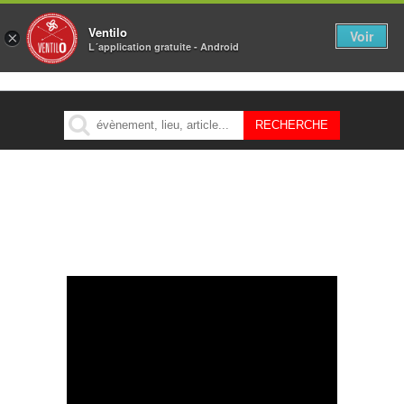
Ventilo
Voir
×
L´application gratuite - Android
MENU