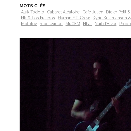
MOTS CLÉS
Aluk Todolo
Cabaret Aléatoire
Café Julien
Didier Petit
HK & Los Fralibos
Human E.T. Crew
Kyrie Kristmanson &
Molotov
montevideo
MuCEM
Nhar
Nuit d’Hiver
Probo