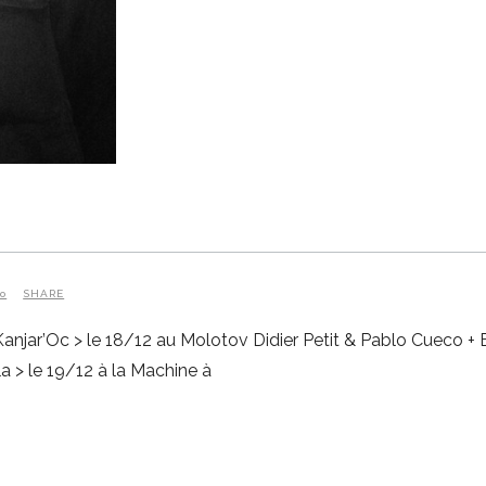
lo
SHARE
anjar’Oc > le 18/12 au Molotov Didier Petit & Pablo Cueco + 
a > le 19/12 à la Machine à