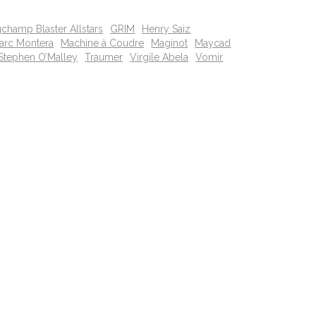
gchamp Blaster Allstars
GRIM
Henry Saiz
Marc Montera
Machine à Coudre
Maginot
Maycad
Stephen O’Malley
Traumer
Virgile Abela
Vomir