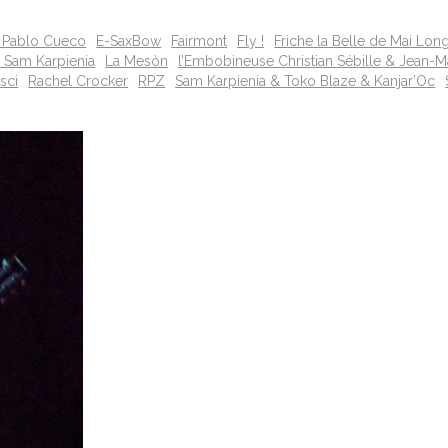
 & Pablo Cueco
E-SaxBow
Fairmont
Fly !
Friche la Belle de Mai Lon
 Sam Karpienia
La Mesòn
l’Embobineuse Christian Sébille & Jean-
sci
Rachel Crocker
RPZ
Sam Karpienia & Toko Blaze & Kanjar’Oc