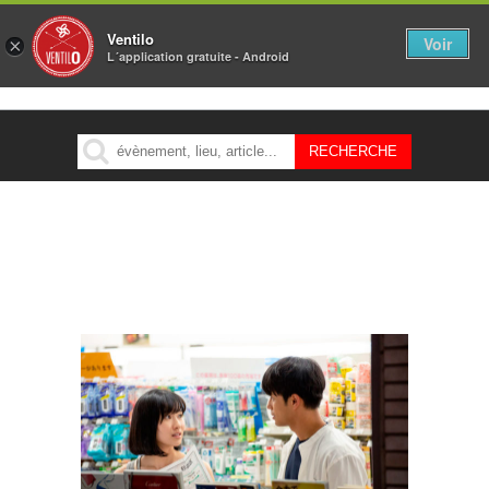
Ventilo
Voir
×
L´application gratuite - Android
MENU