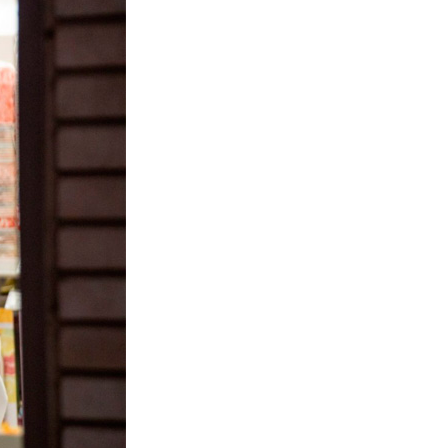
La Ville-sans-Nom, Marseille
dans la bouche de ceux qui
l’assassinent
de Bruno Le
Dantec