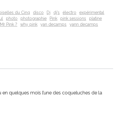
iselles du Cinq
disco
Dj
dj’s
électro
expérimental
ul
photo
photographie
Pink
pink sessions
platine
Mr Pink ?
why pink
yan decamps
yann decamps
nu en quelques mois l’une des coqueluches de la