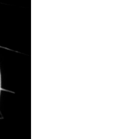
La Ville-sans-Nom, Marseille
dans la bouche de ceux qui
l’assassinent
de Bruno Le
Dantec