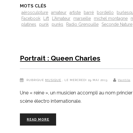
MOTS CLÉS
aérosculpture
amateur
artiste
barré
bordello
burlesq
Facebook
Lift
L’Amateur
marseille
michel montagne
m
platines
punk
punks
Radio Grenouille
Seconde Nature
Portrait : Queen Charles
RUBRIQUE
MUSIQUE
, LE MERCREDI 29 MAI 2013
Ventilo
Une « reine », un musicien accompli au nom princie
scène électro internationale.
READ MORE