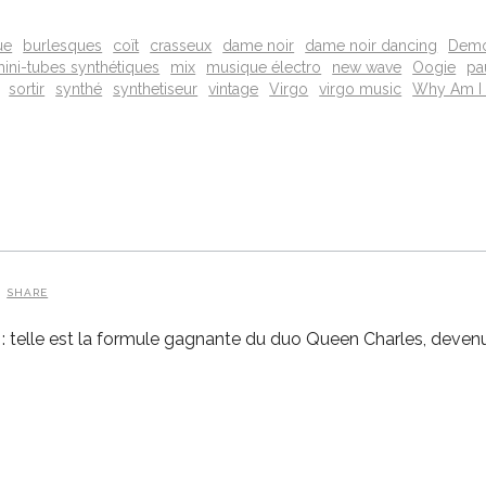
ue
burlesques
coït
crasseux
dame noir
dame noir dancing
Demo
ini-tubes synthétiques
mix
musique électro
new wave
Oogie
pa
sortir
synthé
synthetiseur
vintage
Virgo
virgo music
Why Am I 
SHARE
r : telle est la formule gagnante du duo Queen Charles, deve