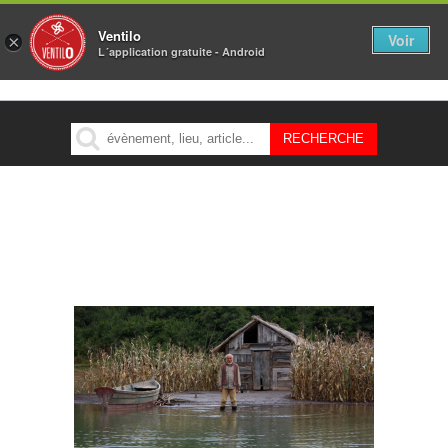
Ventilo
Voir
×
L´application gratuite - Android
MENU