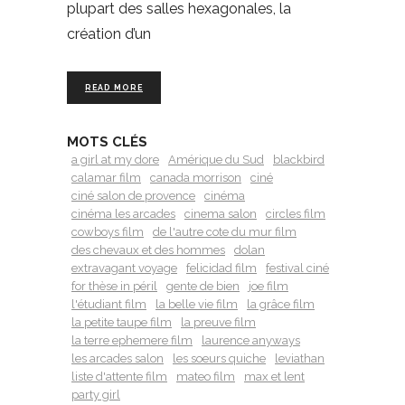
plupart des salles hexagonales, la
création d’un
READ MORE
MOTS CLÉS
a girl at my dore
Amérique du Sud
blackbird
calamar film
canada morrison
ciné
ciné salon de provence
cinéma
cinéma les arcades
cinema salon
circles film
cowboys film
de l'autre cote du mur film
des chevaux et des hommes
dolan
extravagant voyage
felicidad film
festival ciné
for thèse in péril
gente de bien
joe film
l'étudiant film
la belle vie film
la grâce film
la petite taupe film
la preuve film
la terre ephemere film
laurence anyways
les arcades salon
les soeurs quiche
leviathan
liste d'attente film
mateo film
max et lent
party girl