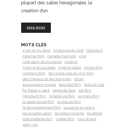
plupart des salles hexagonales, la
création d’un
READ MORE
MOTS CLÉS
a girl at my dore
Amérique du Sud
blackbird
calamar film
canada morrison
ciné
ciné salon de provence
cinéma
cinéma les arcades
cinema salon
circles film
cowboys film
de l'autre cote du mur film
des chevaux et des hommes
dolan
extravagant voyage
felicidad film
festival ciné
for thèse in péril
gente de bien
joe film
l'étudiant film
la belle vie film
la grâce film
la petite taupe film
la preuve film
la terre ephemere film
laurence anyways
les arcades salon
les soeurs quiche
leviathan
liste d'attente film
mateo film
max et lent
party girl