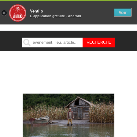
Ventilo
Voir
×
L´application gratuite - Android
MENU