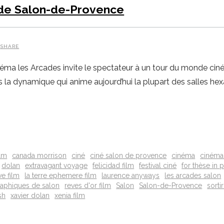
de Salon-de-Provence
SHARE
inéma les Arcades invite le spectateur à un tour du monde ci
s la dynamique qui anime aujourd’hui la plupart des salles hex
ilm
canada morrison
ciné
ciné salon de provence
cinéma
cinéma
dolan
extravagant voyage
felicidad film
festival ciné
for thèse in p
ve film
la terre ephemere film
laurence anyways
les arcades salon
aphiques de salon
reves d'or film
Salon
Salon-de-Provence
sorti
sh
xavier dolan
xenia film