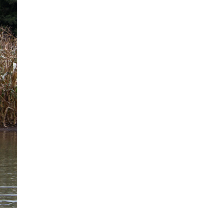
La Ville-sans-Nom, Marseille
dans la bouche de ceux qui
l’assassinent
de Bruno Le
Dantec