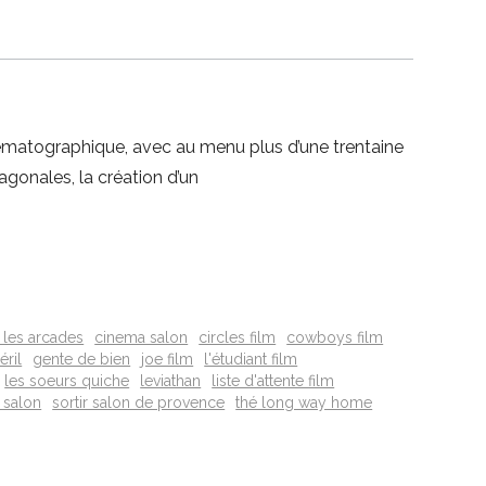
nématographique, avec au menu plus d’une trentaine
agonales, la création d’un
 les arcades
cinema salon
circles film
cowboys film
éril
gente de bien
joe film
l'étudiant film
les soeurs quiche
leviathan
liste d'attente film
r salon
sortir salon de provence
thé long way home