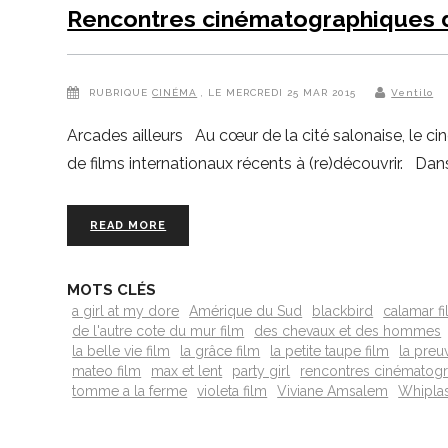
Rencontres cinématographiques 
RUBRIQUE
CINÉMA
, LE MERCREDI 25 MAR 2015
Ventilo
Arcades ailleurs Au cœur de la cité salonaise, le c
de films internationaux récents à (re)découvrir. Dan
READ MORE
MOTS CLÉS
a girl at my dore
Amérique du Sud
blackbird
calamar f
de l'autre cote du mur film
des chevaux et des hommes
la belle vie film
la grâce film
la petite taupe film
la preu
mateo film
max et lent
party girl
rencontres cinématogr
tomme a la ferme
violeta film
Viviane Amsalem
Whipla