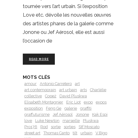
tournée vers l’art urbain. Si l’exposition
Love etc. dévoile les nouvelles œuvres
des artistes phares de la galerie comme
Jonone ou Jef Aérosol, elle est aussi
l’occasion de
READ MORE
MOTS CLÉS
amour
Antonio Carretero
art
art contemporain
art urbain
arts
Charlélie
collective
Cope2
David Pluskwa
Elisabeth Montagnier
Eric Liot
expo
expos
exposition
Feng Ge
galerie
graffiti
graffuturisme
Jef Aérosol
Jonone
Kak Espi
love
Luke Newton
marseille
Pluskwa
Pro176
Rod
sortie
sorties
Stf Moscato
street art
Thomas Canto
tilt
urbain
V.Bigo