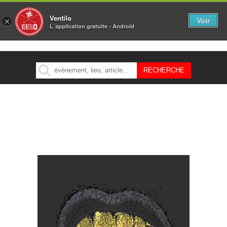
Ventilo
Voir
×
L´application gratuite - Android
MENU