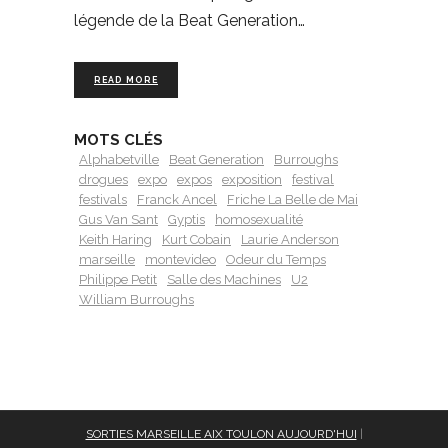
légende de la Beat Generation…
READ MORE
MOTS CLÉS
Alphabetville
Beat Generation
Burroughs
drogues
expo
expos
exposition
festival
festivals
Franck Ancel
Friche La Belle de Mai
Gus Van Sant
Gyptis
homosexualité
Keith Haring
Kurt Cobain
Laurie Anderson
marseille
montevideo
Odeur du Temps
Philippe Petit
Salle des Machines
U2
William Burroughs
SORTIES MARSEILLE AIX TOULON AUJOURD'HUI
|