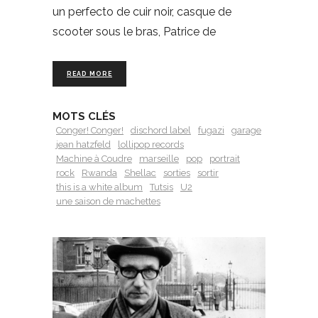
un perfecto de cuir noir, casque de
scooter sous le bras, Patrice de
READ MORE
MOTS CLÉS
Conger! Conger!
dischord label
fugazi
garage
jean hatzfeld
lollipop records
Machine à Coudre
marseille
pop
portrait
rock
Rwanda
Shellac
sorties
sortir
this is a white album
Tutsis
U2
une saison de machettes