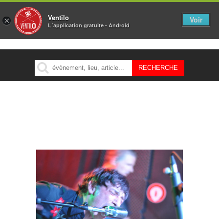
Ventilo
Voir
×
L´application gratuite - Android
MENU