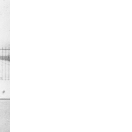
La Ville-sans-Nom, Marseille
dans la bouche de ceux qui
l’assassinent
de Bruno Le
Dantec