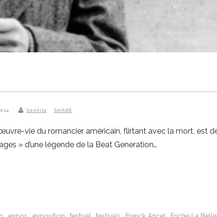
2014
Ventilo
SHARE
œuvre-vie du romancier américain, flirtant avec la mort, est d
rages » d’une légende de la Beat Generation…
o
expos
exposition
festival
festivals
Franck Ancel
Friche La Bell