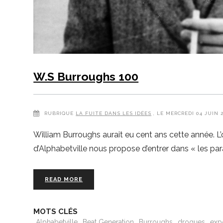
W.S Burroughs 100
RUBRIQUE
LA FUITE DANS LES IDÉES
, LE MERCREDI 04 JUIN 
William Burroughs aurait eu cent ans cette année. L’
d’Alphabetville nous propose d’entrer dans « les pa
READ MORE
MOTS CLÉS
Alphabetville
Beat Generation
Burroughs
drogues
exp