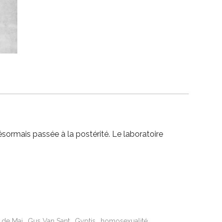
ésormais passée à la postérité. Le laboratoire
e de Mai
Gus Van Sant
Gyptis
homosexualité