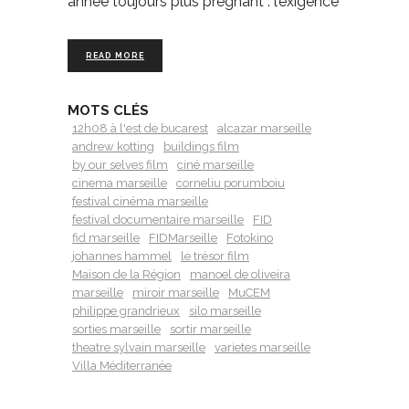
année toujours plus prégnant : l’exigence
READ MORE
MOTS CLÉS
12h08 à l'est de bucarest
alcazar marseille
andrew kotting
buildings film
by our selves film
ciné marseille
cinema marseille
corneliu porumboiu
festival cinéma marseille
festival documentaire marseille
FID
fid marseille
FIDMarseille
Fotokino
johannes hammel
le trésor film
Maison de la Région
manoel de oliveira
marseille
miroir marseille
MuCEM
philippe grandrieux
silo marseille
sorties marseille
sortir marseille
theatre sylvain marseille
varietes marseille
Villa Méditerranée