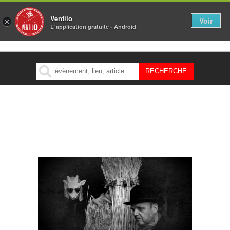
Ventilo
Voir
×
L´application gratuite - Android
MENU