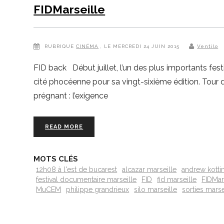
FIDMarseille
RUBRIQUE
CINÉMA
, LE MERCREDI 24 JUIN 2015
Ventilo
FID back Début juillet, l’un des plus importants fest
cité phocéenne pour sa vingt-sixième édition. Tour
prégnant : l’exigence
READ MORE
MOTS CLÉS
12h08 à l'est de bucarest
alcazar marseille
andrew kotti
festival documentaire marseille
FID
fid marseille
FIDMar
MuCEM
philippe grandrieux
silo marseille
sorties marse