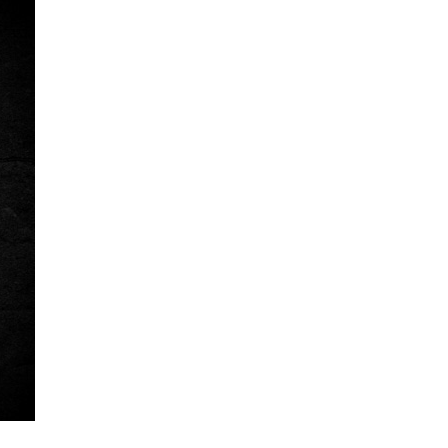
La Ville-sans-Nom, Marseille
dans la bouche de ceux qui
l’assassinent
de Bruno Le
Dantec