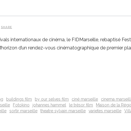
SHARE
ivals internationaux de cinéma, le FIDMarseille, rebaptisé Festi
 d’horizon d’un rendez-vous cinématographique de premier pla
ng
buildings film
by our selves film
ciné marseille
cinema marseil
seille
Fotokino
johannes hammel
le trésor film
Maison de la Régi
ille
sortir marseille
theatre sylvain marseille
varietes marseille
Vil