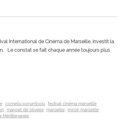
val International de Cinéma de Marseille, investit la
n. Le constat se fait chaque année toujours plus
le
corneliu porumboiu
festival cinéma marseille
on
manoel de oliveira
marseille
miroir marseille
la Méditerranée