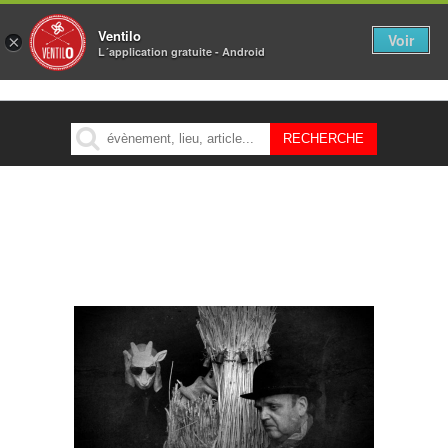
Ventilo
Voir
×
L´application gratuite - Android
MENU