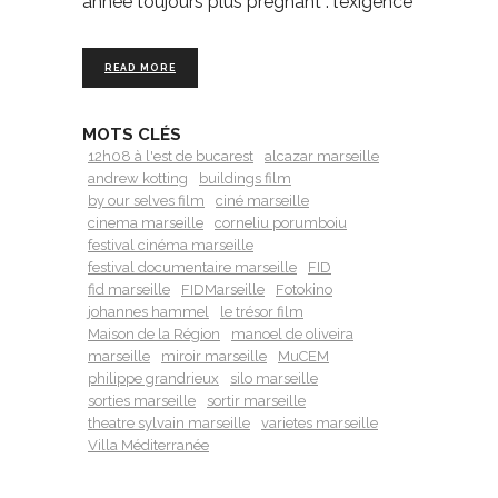
année toujours plus prégnant : l’exigence
READ MORE
MOTS CLÉS
12h08 à l'est de bucarest
alcazar marseille
andrew kotting
buildings film
by our selves film
ciné marseille
cinema marseille
corneliu porumboiu
festival cinéma marseille
festival documentaire marseille
FID
fid marseille
FIDMarseille
Fotokino
johannes hammel
le trésor film
Maison de la Région
manoel de oliveira
marseille
miroir marseille
MuCEM
philippe grandrieux
silo marseille
sorties marseille
sortir marseille
theatre sylvain marseille
varietes marseille
Villa Méditerranée