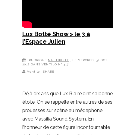
Lux Botté Show > le 3 à
l’Espace Julien
RUBRIQUE
MULTIPISTE
, LE MERCREDI 31 OCT
2018 DANS VENTILO N° 417
Ventilo
SHARE
Déjà dix ans que Lux B a rejoint sa bonne
étoile. On se rappelle entre autres de ses
prouesses sur scène au mégaphone
avec Massilia Sound System. En
l’honneur de cette figure incontournable