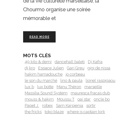
de la vie culturelle marseillaise, la
Chourmo organise une soirée
mémorable et
READ MORE
MOTS CLÉS
49 kilo & demi
dancehall baleti
Dj Kafra
dj kro
Espace Julien
Gari Greu
gigi de nissa
hakim hamadouche
jo corbeau
le son du marché
lino & paula
lionel raspigaou
lux b
lux botte
Manu Théron
marseille
Massilia Sound System
mauresca fracas dub
mouss & hakim
Moussu T
oai star
oncle bo
Papet J.
robex
Sam Karpienia
sortir
the fricks
toko blaze
where is captain kirk