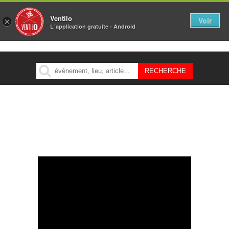
Ventilo
Voir
×
L´application gratuite - Android
MENU