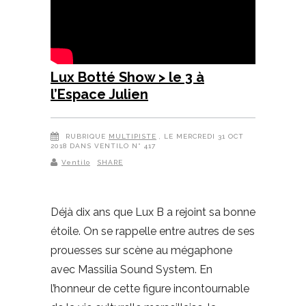
Lux Botté Show > le 3 à
l’Espace Julien
RUBRIQUE
MULTIPISTE
, LE MERCREDI 31 OCT
2018 DANS VENTILO N° 417
Ventilo
SHARE
Déjà dix ans que Lux B a rejoint sa bonne
étoile. On se rappelle entre autres de ses
prouesses sur scène au mégaphone
avec Massilia Sound System. En
l’honneur de cette figure incontournable