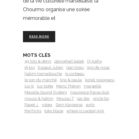
de la vie culturelle marseillaise, la
Chourmo organise une soirée
mémorable et
READ MORE
MOTS CLÉS
49 kilo & demi
dancehall baleti
Dj Kafra
dj kro
Espace Julien
Gari Greu
gigi de nissa
hakim hamadouche
jo corbeau
le son du marché
lino & paula
lionel raspigaou
lux b
lux botte
Manu Théron
marseille
Massilia Sound System
mauresca fracas dub
mouss & hakim
Moussu T
oai star
oncle bo
Papet J.
robex
Sam Karpienia
sortir
the fricks
toko blaze
where is captain kirk