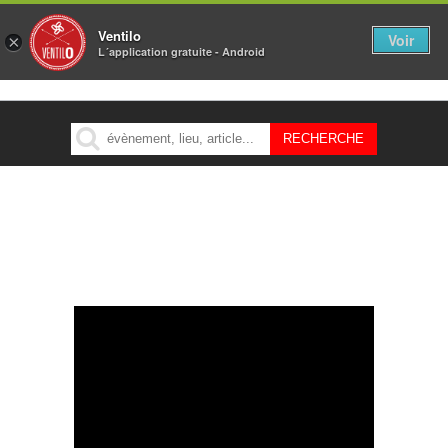
Ventilo
Voir
×
L´application gratuite - Android
MENU