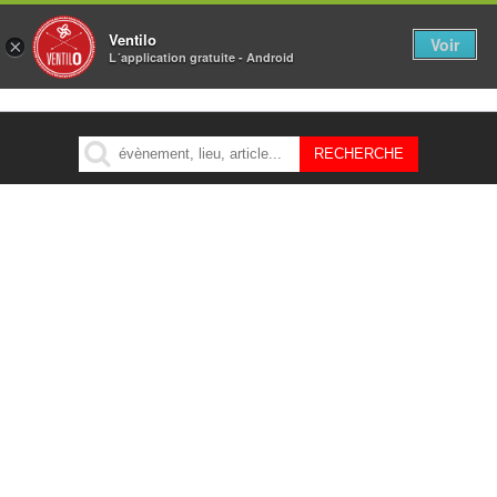
Ventilo
Voir
×
L´application gratuite - Android
MENU