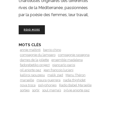
chanteuses originaires des différentes
rives de la Méditerranée, passionnées
par la poésie des femmes, leur travail,
READ MORE
MOTS CLÉS
annie maltinti
barrio chino
compagnie du lamparo
compagnie rassegna
dames de la joliette
ensemble madalena
fadorebetiko project
giancarlo parisi
gil aniorte paz
jean francois luciani
kalliroi raouzeou
malik ziad
Manu Théron
marseille
maura guerrera
nadia thighidet
nova troca
polyphonies
Radio Babel Marseille
sorties
sortir
soul mama’s
sylvie aniorte paz