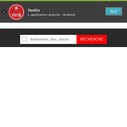
Ventilo
Voir
×
L´application gratuite - Android
MENU