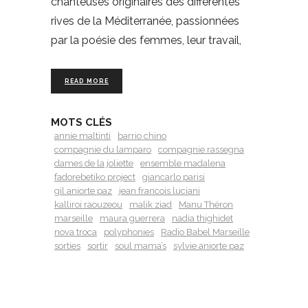
chanteuses originaires des différentes
rives de la Méditerranée, passionnées
par la poésie des femmes, leur travail,
READ MORE
MOTS CLÉS
annie maltinti
barrio chino
compagnie du lamparo
compagnie rassegna
dames de la joliette
ensemble madalena
fadorebetiko project
giancarlo parisi
gil aniorte paz
jean francois luciani
kalliroi raouzeou
malik ziad
Manu Théron
marseille
maura guerrera
nadia thighidet
nova troca
polyphonies
Radio Babel Marseille
sorties
sortir
soul mama’s
sylvie aniorte paz