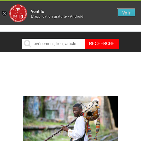
Ventilo
Voir
×
L´application gratuite - Android
MENU