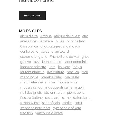
festival comprend
READ MORE
MOTS CLÉS
abou diarra
Afrique
afrique de l’ouest
afro
anass zine
bambara
blues
burkina faso
Casablanca
chocolaté jesus
dangada
donko band
elvas
elvin tetard
extreme jonglerie
Friche Belle de Mai
griot
groove
jazz
jeune public
kader denednia
kanazoe orkestra
kora
kouyate
lady a
laurent planells
live culture
maclick
Mali
mandingue
marek eichler
marseille
martin etienne
miriya
moussa koita
moussa sanou
musique africaine
n goni
nuit des griots
olivier martin
pierre bona
Poste à Galène
ras tatard
samo
siaka diarra
simon winse
sons of gaia
sorties
sortir
stephane perruchet
symphonie of kora
tradition
yancouba diebate