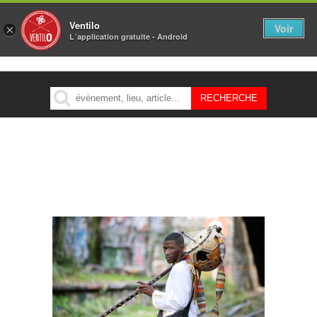
Ventilo
Voir
×
L´application gratuite - Android
MENU