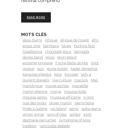
festival comprend
READ MORE
MOTS CLÉS
abou diarra
Afrique
afrique de l’ouest
afro
anass zine
bambara
blues
burkina faso
Casablanca
chocolaté jesus
dangada
donko band
elvas
elvin tetard
extreme jonglerie
Friche Belle de Mai
griot
groove
jazz
jeune public
kader denednia
kanazoe orkestra
kora
kouyate
lady a
laurent planells
live culture
maclick
Mali
mandingue
marek eichler
marseille
martin etienne
miriya
moussa koita
moussa sanou
musique africaine
n goni
nuit des griots
olivier martin
pierre bona
Poste à Galène
ras tatard
samo
siaka diarra
simon winse
sons of gaia
sorties
sortir
stephane perruchet
symphonie of kora
tradition
yancouba diebate