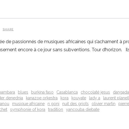
SHARE
e de passionnés de musiques africaines qui s’acharnent à pr
sement encore à ce jour sans subventions. Tour d’horizon. Il
bambara
blues
burkina faso
Casablanca
chocolaté jesus
dangad
der denednia
kanazoe orkestra
kora
kouyate
lady a
laurent planel
sanou
musique africaine
n goni
nuit des griots
olivier martin
pierr
chet
symphonie of kora
tradition
yancouba diebate