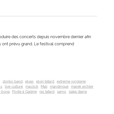
oduire des concerts depuis novembre dernier afin
s ont prévu grand. Le festival comprend
a
donko band
elvas
elvin tetard
extreme jonglerie
ls
live culture
maclick
Mali
mandingue
marek eichler
e bona
Poste à Galène
ras tatard
samo
siaka diarra