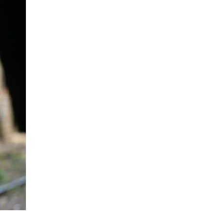
La Ville-sans-Nom, Marseille
dans la bouche de ceux qui
l’assassinent
de Bruno Le
Dantec