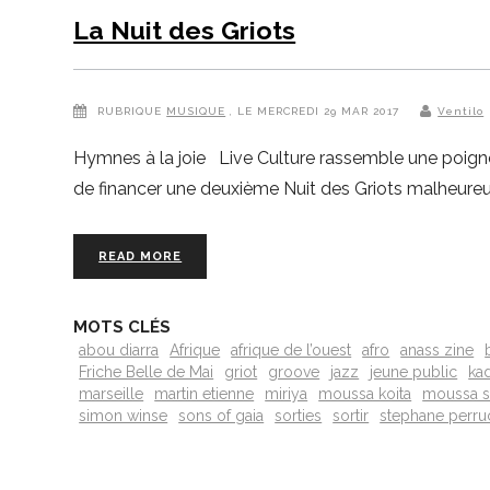
La Nuit des Griots
RUBRIQUE
MUSIQUE
, LE MERCREDI 29 MAR 2017
Ventilo
Hymnes à la joie Live Culture rassemble une poigné
de financer une deuxième Nuit des Griots malheureu
READ MORE
MOTS CLÉS
abou diarra
Afrique
afrique de l’ouest
afro
anass zine
Friche Belle de Mai
griot
groove
jazz
jeune public
ka
marseille
martin etienne
miriya
moussa koita
moussa 
simon winse
sons of gaia
sorties
sortir
stephane perru