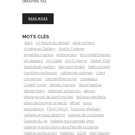
œuvres ou
READ MORE
MOTS CLÉS
:baril
a l heure du dessin
alpe romero
American Gallery
Analix Forever
angelika markul
antoine levi
art contemporain
art dealers
Art-Cade
Art-O-Rama
Atelier KSR
backslash gallery
bernard jordan
betts project
caroline corbasson
catherine putman
chert
cinnamon
clementine roche
creveoeur
Cristof Yvoré
daniel marzon
david bestue
daviet thery
deborah schamon
dessin
diane guyot de saint michel
edizioni periferia
ellen de bruijne projects
ethall
expo
expositions
FRAC PACA
francois ghebaly
galerie arnaud deschin
galerie de multiples
Galerie du 5e
galerie gourvennec ogor
galerie grands bains douches de la plaine
galerie porte avion
galeries
GDM
glen baxter