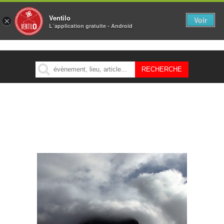
Ventilo
Voir
×
L´application gratuite - Android
MENU