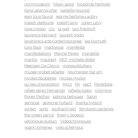
grimmuseum
hikari sawa
hippolyte hentgen
ilana salama ortar
isabelle gounod
jean loup faurat
jeanne berbinau aubry
joseph dadoune
joseph tang
Julien Lévy
june crespo
L21
la gad
lars friedrich
laurence bernard
laurent godin
laveronica arte contemporanea
lea bismuth
luigi fassi
madragoa
manifesta
manifestations
Marine Pagès
marseille
martos
maubert
MCF michele didier
Meessen De Clercq
morepublishers
musee grobet labadie
neumeister bar am
nicolas daubanes
nicolas muller
ou lieu d'exposition
P420
PA
pact
Paréidolie
rafael perez hernando
rafaela lopez
rinomina
Roger Pailhas
sabrina belouaar
Salon
semiose
severine hubard
sharka hyland
sorties
sortir
southard reid
Territoires partagés
the green parrot
thierry liegeois
veronique duplan
Vidéochroniques
yoann ximenes
yves schemoul