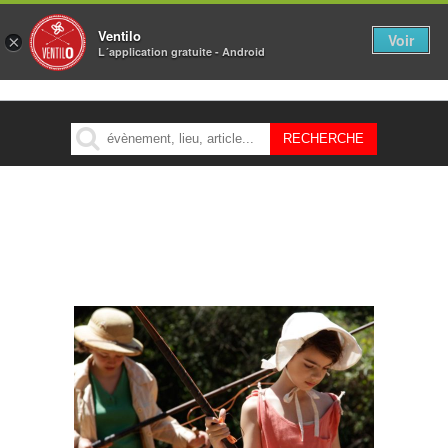
Ventilo
Voir
×
L´application gratuite - Android
MENU