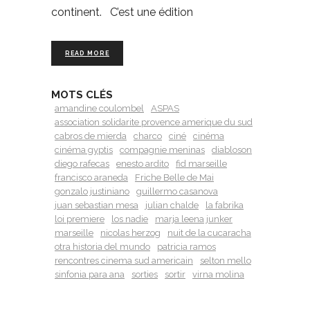
continent. C’est une édition
READ MORE
MOTS CLÉS
amandine coulombel
ASPAS
association solidarite provence amerique du sud
cabros de mierda
charco
ciné
cinéma
cinéma gyptis
compagnie meninas
diabloson
diego rafecas
enesto ardito
fid marseille
francisco araneda
Friche Belle de Mai
gonzalo justiniano
guillermo casanova
juan sebastian mesa
julian chalde
la fabrika
loi premiere
los nadie
marja leena junker
marseille
nicolas herzog
nuit de la cucaracha
otra historia del mundo
patricia ramos
rencontres cinema sud americain
selton mello
sinfonia para ana
sorties
sortir
virna molina