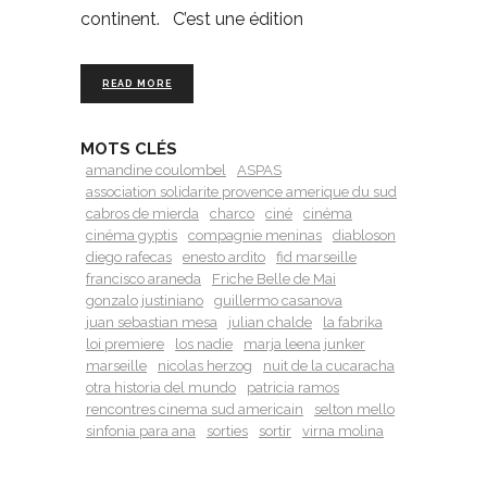
continent. C’est une édition
READ MORE
MOTS CLÉS
amandine coulombel
ASPAS
association solidarite provence amerique du sud
cabros de mierda
charco
ciné
cinéma
cinéma gyptis
compagnie meninas
diabloson
diego rafecas
enesto ardito
fid marseille
francisco araneda
Friche Belle de Mai
gonzalo justiniano
guillermo casanova
juan sebastian mesa
julian chalde
la fabrika
loi premiere
los nadie
marja leena junker
marseille
nicolas herzog
nuit de la cucaracha
otra historia del mundo
patricia ramos
rencontres cinema sud americain
selton mello
sinfonia para ana
sorties
sortir
virna molina