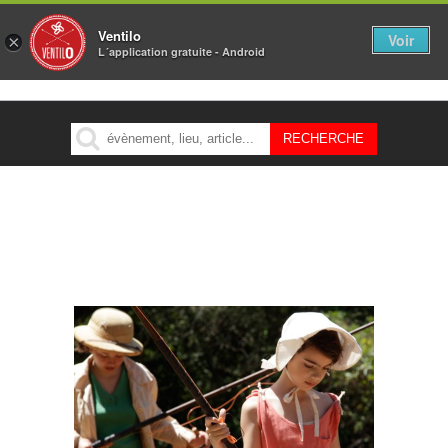
Ventilo
Voir
×
L´application gratuite - Android
MENU