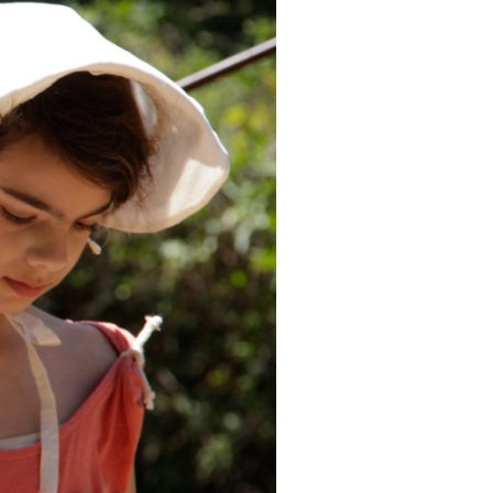
La Ville-sans-Nom, Marseille
dans la bouche de ceux qui
l’assassinent
de Bruno Le
Dantec