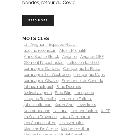
bondés, retour du Covid,
READ MORE
MOTS CLÉS
11 • Avignon - Espaces Mistral
adeline rosenstein
Alexis Michalik
Anne Sophie Sterck
Avignon
Avignon OFF
Clément Papachristou
collection lambert
compagnie Darsana
Compagnie La Brute
compagnie Les Geotrupes
compagnie Maps
compagnie ONavio
Emmanuel de Candido
fabrice melquiot
Fane Desrues
festival avignon
Fred Blin
irene jacob
Jacques Bonnaffe
Jerome de Falloise
julien cottereau
Keren Ann
kevin keiss
Koulounisation
La Luna
la manufacture
la PP
La Scala Provence
Laura Gambarini
Lea Chanceaulme
les hivernales
Machine De Cirque
Madame Arthur
Manon Lepomme
Muriel Gastebois