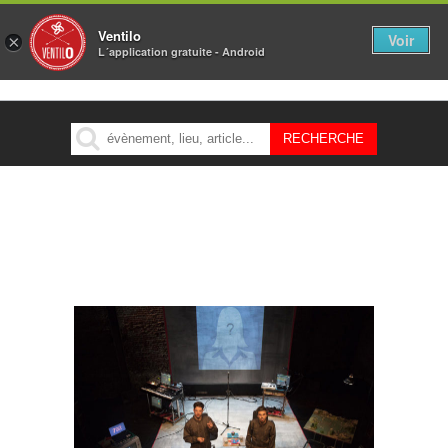
Ventilo
Voir
×
L´application gratuite - Android
MENU