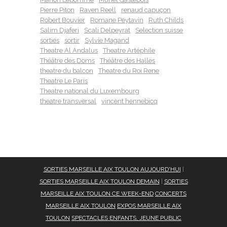
Pierre Piton
Raven Reell
renaud capuçon
Robert Bouvier
Romane Peytavin
Ruth Childs
Salim Djaferi
Scali Delpeyrat
Selection suisse
sorties
sortir
Sylvie Magand
Theatre Al Andalus
Theatre Artéphile
Théâtre des Doms
Théâtre des Halles
theatre du balcon
Theatre du Roi Rene
Theatre Le Paris
Theatre national du Luxembourg
theatre transversal
vincent hennebicq
SORTIES MARSEILLE AIX TOULON AUJOURD'HUI
|
SORTIES MARSEILLE AIX TOULON DEMAIN
|
SORTIES
MARSEILLE AIX TOULON CE WEEK-END
CONCERTS
MARSEILLE AIX TOULON
EXPOS MARSEILLE AIX
TOULON
SPECTACLES ENFANTS, JEUNE PUBLIC