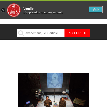
Ventilo
Voir
×
L´application gratuite - Android
MENU