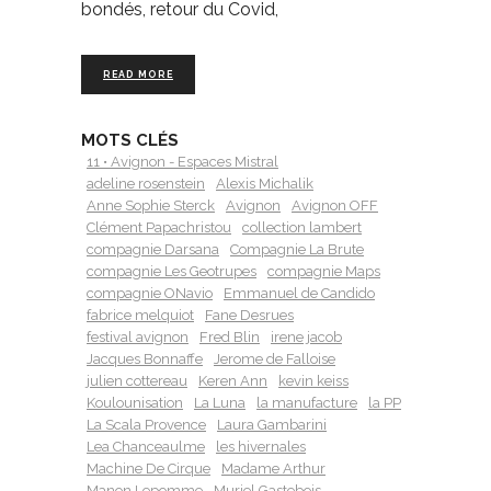
bondés, retour du Covid,
READ MORE
MOTS CLÉS
11 • Avignon - Espaces Mistral
adeline rosenstein
Alexis Michalik
Anne Sophie Sterck
Avignon
Avignon OFF
Clément Papachristou
collection lambert
compagnie Darsana
Compagnie La Brute
compagnie Les Geotrupes
compagnie Maps
compagnie ONavio
Emmanuel de Candido
fabrice melquiot
Fane Desrues
festival avignon
Fred Blin
irene jacob
Jacques Bonnaffe
Jerome de Falloise
julien cottereau
Keren Ann
kevin keiss
Koulounisation
La Luna
la manufacture
la PP
La Scala Provence
Laura Gambarini
Lea Chanceaulme
les hivernales
Machine De Cirque
Madame Arthur
Manon Lepomme
Muriel Gastebois