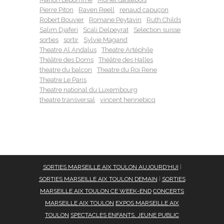
Pierre Piton
Raven Reell
renaud capuçon
Robert Bouvier
Romane Peytavin
Ruth Childs
Salim Djaferi
Scali Delpeyrat
Selection suisse
sorties
sortir
Sylvie Magand
Theatre Al Andalus
Theatre Artéphile
Théâtre des Doms
Théâtre des Halles
theatre du balcon
Theatre du Roi Rene
Theatre Le Paris
Theatre national du Luxembourg
theatre transversal
vincent hennebicq
SORTIES MARSEILLE AIX TOULON AUJOURD'HUI
|
SORTIES MARSEILLE AIX TOULON DEMAIN
|
SORTIES
MARSEILLE AIX TOULON CE WEEK-END
CONCERTS
MARSEILLE AIX TOULON
EXPOS MARSEILLE AIX
TOULON
SPECTACLES ENFANTS, JEUNE PUBLIC