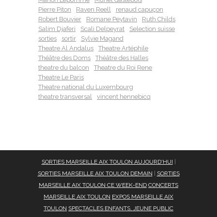
Pierre Piton
Raven Reell
renaud capuçon
Robert Bouvier
Romane Peytavin
Ruth Childs
Salim Djaferi
Scali Delpeyrat
Selection suisse
sorties
sortir
Sylvie Magand
Theatre Al Andalus
Theatre Artéphile
Théâtre des Doms
Théâtre des Halles
theatre du balcon
Theatre du Roi Rene
Theatre Le Paris
Theatre national du Luxembourg
theatre transversal
vincent hennebicq
SORTIES MARSEILLE AIX TOULON AUJOURD'HUI
|
SORTIES MARSEILLE AIX TOULON DEMAIN
|
SORTIES
MARSEILLE AIX TOULON CE WEEK-END
CONCERTS
MARSEILLE AIX TOULON
EXPOS MARSEILLE AIX
TOULON
SPECTACLES ENFANTS, JEUNE PUBLIC