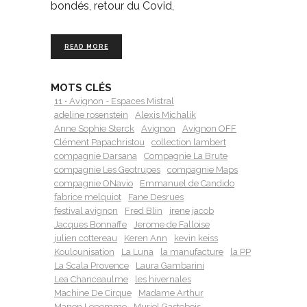
bondés, retour du Covid,
READ MORE
MOTS CLÉS
11 • Avignon - Espaces Mistral
adeline rosenstein
Alexis Michalik
Anne Sophie Sterck
Avignon
Avignon OFF
Clément Papachristou
collection lambert
compagnie Darsana
Compagnie La Brute
compagnie Les Geotrupes
compagnie Maps
compagnie ONavio
Emmanuel de Candido
fabrice melquiot
Fane Desrues
festival avignon
Fred Blin
irene jacob
Jacques Bonnaffe
Jerome de Falloise
julien cottereau
Keren Ann
kevin keiss
Koulounisation
La Luna
la manufacture
la PP
La Scala Provence
Laura Gambarini
Lea Chanceaulme
les hivernales
Machine De Cirque
Madame Arthur
Manon Lepomme
Muriel Gastebois