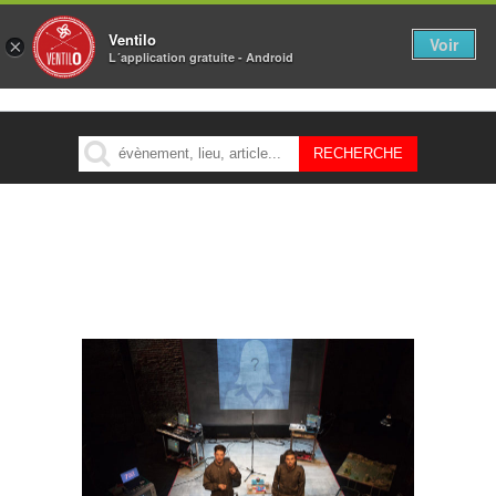
Ventilo
Voir
×
L´application gratuite - Android
MENU